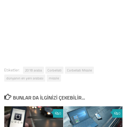
Etiketler:
2018 araba
Corbellati
Corbellati Missile
dünyanın en yeni arabası
missile
BUNLAR DA ILGINIZI ÇEKEBILIR...
0
0