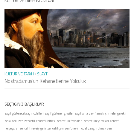
KÜLTÜR VE TARIH BLOGLARI
KÜLTÜR VE TARIH
/
SLAYT
Nostradamus’un Kehanetlerine Yolculuk
SEÇTIĞINIZ BAŞLIKLAR
zayıf gösterecek saç modelleri
zayıf gösteren giysiler
zayıflama
zayıflamak için neler gerekli
zeka
zeki
zen
zencefil
zencefil bitkisi
zencefilin faydaları
zencefilin yararları
zencefil
neişeyarar
zencefil neyeiyigelir
zencefil çayı
zenfone 4 model
zengin olmak
zen