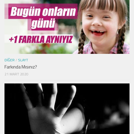
DIĞER
/
SLAYT
Farkında Mısınız?
21 MART 2020