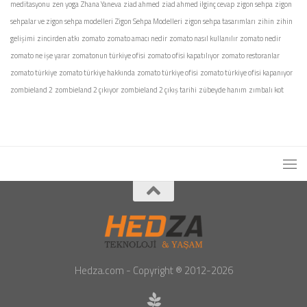
meditasyonu
zen yoga
Zhana Yaneva
ziad ahmed
ziad ahmed ilginç cevap
zigon sehpa
zigon
sehpalar ve zigon sehpa modelleri
Zigon Sehpa Modelleri
zigon sehpa tasarımları
zihin
zihin
gelişimi
zincirden atkı
zomato
zomato amacı nedir
zomato nasıl kullanılır
zomato nedir
zomato ne işe yarar
zomatonun türkiye ofisi
zomato ofisi kapatılıyor
zomato restoranlar
zomato türkiye
zomato türkiye hakkında
zomato türkiye ofisi
zomato türkiye ofisi kapanıyor
zombieland 2
zombieland 2 çıkıyor
zombieland 2 çıkış tarihi
zübeyde hanım
zımbalı kot
Hedza.com - Copyright ® 2012-2026