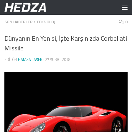
Skip to content
SON HABERLER
/
TEKNOLOJI
0
Dünyanın En Yenisi, İşte Karşınızda Corbellati
Missile
EDITÖR
HAMZA TAŞER
·
27 ŞUBAT 2018