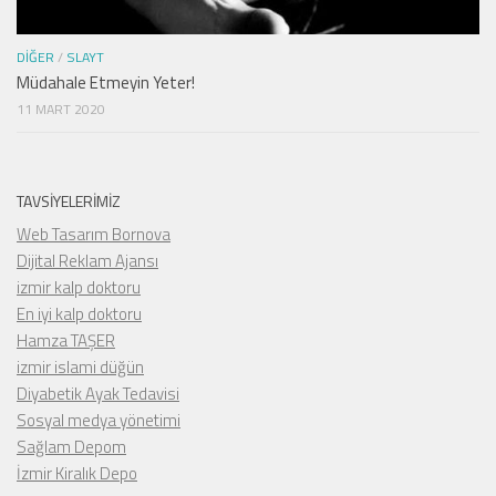
DIĞER
/
SLAYT
Müdahale Etmeyin Yeter!
11 MART 2020
TAVSIYELERIMIZ
Web Tasarım Bornova
Dijital Reklam Ajansı
izmir kalp doktoru
En iyi kalp doktoru
Hamza TAŞER
izmir islami düğün
Diyabetik Ayak Tedavisi
Sosyal medya yönetimi
Sağlam Depom
İzmir Kiralık Depo