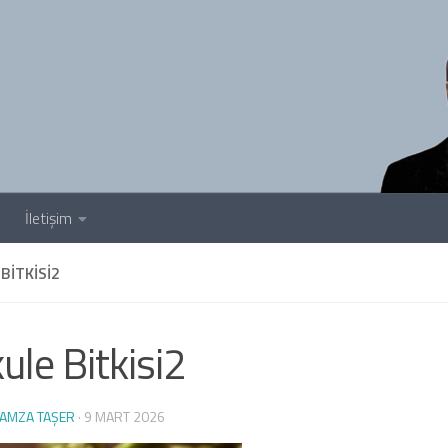
İletişim
BITKISI2
ule Bitkisi2
AMZA TAŞER
·
9 MART 2026