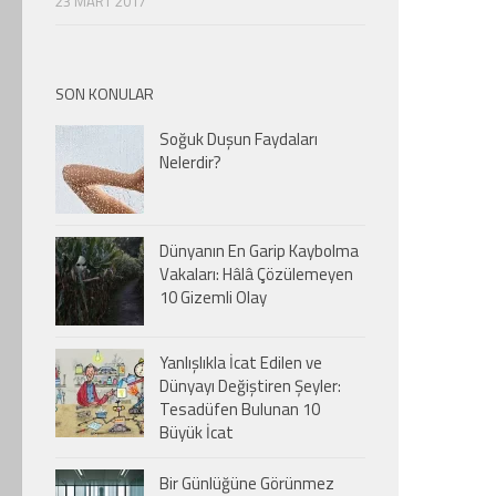
23 MART 2017
SON KONULAR
Soğuk Duşun Faydaları
Nelerdir?
Dünyanın En Garip Kaybolma
Vakaları: Hâlâ Çözülemeyen
10 Gizemli Olay
Yanlışlıkla İcat Edilen ve
Dünyayı Değiştiren Şeyler:
Tesadüfen Bulunan 10
Büyük İcat
Bir Günlüğüne Görünmez