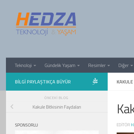
Skip to content
Teknoloji
Gündelik Yaşam
Resimler
Diğer
BILGI PAYLAŞTIKÇA BÜYÜR
KAKULE 
ÖNCEKI BLOG
Kak
Kakule Bitkisinin Faydaları
EDITÖR
H
SPONSORLU