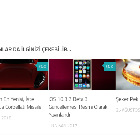
LAR DA ILGINIZI ÇEKEBILIR...
0
0
 En Yenisi, İşte
iOS 10.3.2 Beta 3
Şeker Pek 
da Corbellati Missile
Güncellemesi Resmi Olarak
25 AĞUSTOS
Yayınlandı
 2018
18 NISAN 2017