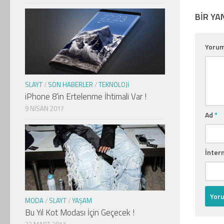
BIR YA
Yoru
SLAYT
/
SON HABERLER
/
TEKNOLOJI
iPhone 8’in Ertelenme İhtimali Var !
9 NISAN 2017
Ad
*
İntern
MODA
/
SLAYT
/
YAŞAM
Bu Yıl Kot Modası İçin Geçecek !