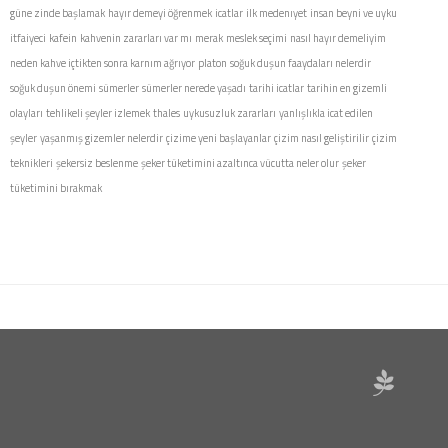
güne zinde başlamak
hayır demeyi öğrenmek
icatlar
ilk medenıyet
insan beyni ve uyku
itfaiyeci
kafein
kahvenin zararları var mı
merak
meslek seçimi
nasıl hayır demeliyim
neden kahve içtikten sonra karnım ağrıyor
platon
soğuk duşun faaydaları nelerdir
soğuk duşun önemi
sümerler
sümerler nerede yaşadı
tarihi icatlar
tarihin en gizemli
olayları
tehlikeli şeyler izlemek
thales
uykusuzluk zararları
yanlışlıkla icat edilen
şeyler
yaşanmış gizemler nelerdir
çizime yeni başlayanlar
çizim nasıl geliştirilir
çizim
teknikleri
şekersiz beslenme
şeker tüketimini azaltınca vücutta neler olur
şeker
tüketimini bırakmak