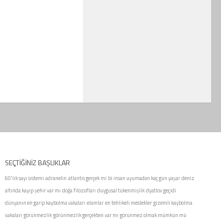
SEÇTIĞINIZ BAŞLIKLAR
60'lık sayı sistemi
adranelin
atlantis gerçek mi
bi insan uyumadan kaç gün yaşar
deniz
altında kayıp şehir var mı
doğa filozofları
duygusal tükenmişlik
dyatlov geçidi
dünyanın en garip kaybolma vakaları
elamlar
en tehlikeli meslekler
gizemli kaybolma
vakaları
görünmezlik
görünmezlik gerçekten var mı
görünmez olmak mümkün mü