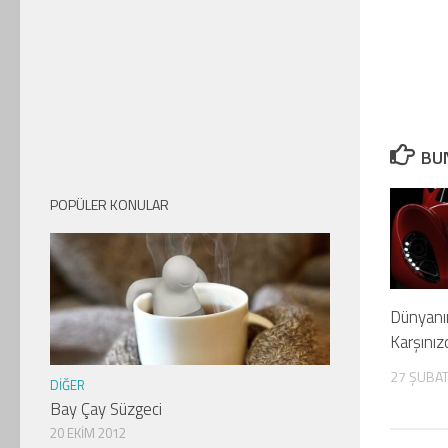
BUN
POPÜLER KONULAR
Dünyanın
Karşınız
27 ŞUBAT
DIĞER
Bay Çay Süzgeci
20 EKIM 2012