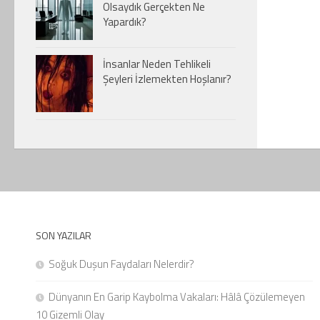
Olsaydık Gerçekten Ne
Yapardık?
İnsanlar Neden Tehlikeli
Şeyleri İzlemekten Hoşlanır?
SON YAZILAR
Soğuk Duşun Faydaları Nelerdir?
Dünyanın En Garip Kaybolma Vakaları: Hâlâ Çözülemeyen
10 Gizemli Olay