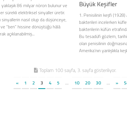
Büyük Keşifler
 yaklaşık 86 milyar nöron bulunur ve
er sürekli elektriksel sinyaller üretir.
1. Penisilinin keşfi (1928
 sinyallerin nasıl olup da düşünceye,
bakterileri incelerken küfl
ve “ben” hissine dönüştüğü hâlâ
bakterilerin küfün etrafınd
rak açıklanabilmiş...
Bu tesadüfi gözlem, tarihin 
olan penisilinin doğmasına 
Amerika’nın yanlışlıkla keşf
Toplam 100 sayfa, 3. sayfa gösteriliyor.
«
1
2
3
4
5
...
10
20
30
...
»
S