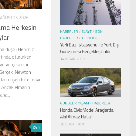
 AĞUSTOS 2026
Ama Herkesin
HABERLER
/
SLAYT
/
SON
ylar
HABERLER
/
TEKNOLOJI
Yerli Baz İstasyonu İle Yurt Dışı
ma düştü Hepimiz
Görüşmesi Gerçekleştirildi
ltında otururken
14 NISAN 2017
ve yerçekimini
Gerçek: Newton
dan düşen bir elmayı
r. Ancak elmanın
aha...
GÜNDELIK YAŞAM
/
HABERLER
Honda Civic Model Araçlarda
Akıl Almaz Hata!
28 ŞUBAT 2018
0