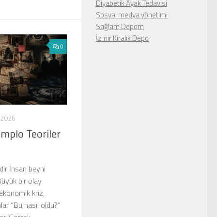
Diyabetik Ayak Tedavisi
Sosyal medya yönetimi
Sağlam Depom
İzmir Kiralık Depo
0
 2026
mplo Teoriler
idir İnsan beyni
Büyük bir olay
 ekonomik kriz,
lar “Bu nasıl oldu?”