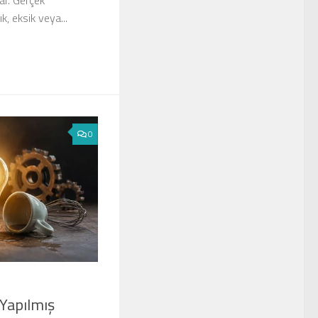
ar. Gerçek
, eksik veya...
0
 Yapılmış