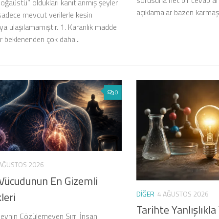
sorusuna net bir cevap ar
doğaüstü” oldukları kanıtlanmış şeyler
açıklamalar bazen karmaşık
 sadece mevcut verilerle kesin
ya ulaşılamamıştır. 1. Karanlık madde
er beklenenden çok daha...
0
AĞUSTOS 2026
 Vücudunun En Gizemli
leri
DIĞER
4 AĞUSTOS 2026
Tarihte Yanlışlıkla
Beynin Çözülemeyen Sırrı İnsan