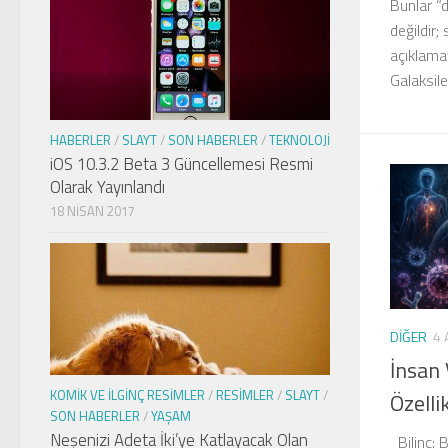
Bunlar “
değildir;
açıklama
Galaksil
HABERLER
/
SLAYT
/
SON HABERLER
/
TEKNOLOJI
iOS 10.3.2 Beta 3 Güncellemesi Resmi
Olarak Yayınlandı
18 NISAN 2017
DIĞER
4 
İnsan
KOMIK VE İLGINÇ RESIMLER
/
RESIMLER
/
SLAYT
/
Özellik
SON HABERLER
/
YAŞAM
Neşenizi Adeta İki’ye Katlayacak Olan
Bilinç: 