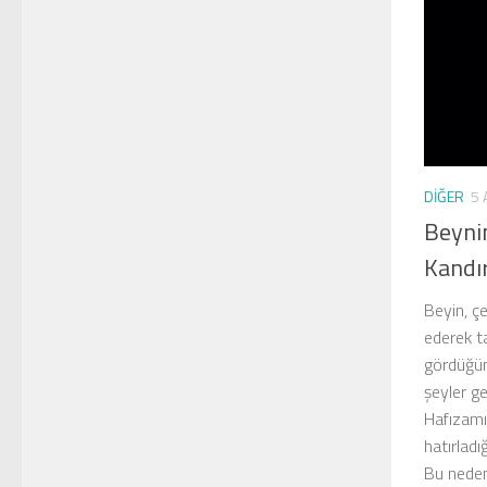
DIĞER
5 
Beynim
Kandır
Beyin, çe
ederek t
gördüğüm
şeyler g
Hafızamız
hatırlad
Bu nedenl