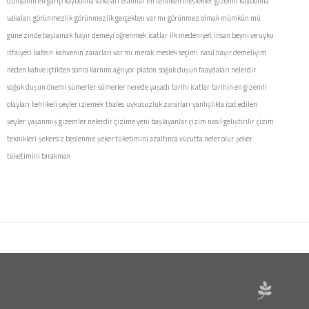
dünyanın en garip kaybolma vakaları
elamlar
en tehlikeli meslekler
gizemli kaybolma
vakaları
görünmezlik
görünmezlik gerçekten var mı
görünmez olmak mümkün mü
güne zinde başlamak
hayır demeyi öğrenmek
icatlar
ilk medenıyet
insan beyni ve uyku
itfaiyeci
kafein
kahvenin zararları var mı
merak
meslek seçimi
nasıl hayır demeliyim
neden kahve içtikten sonra karnım ağrıyor
platon
soğuk duşun faaydaları nelerdir
soğuk duşun önemi
sümerler
sümerler nerede yaşadı
tarihi icatlar
tarihin en gizemli
olayları
tehlikeli şeyler izlemek
thales
uykusuzluk zararları
yanlışlıkla icat edilen
şeyler
yaşanmış gizemler nelerdir
çizime yeni başlayanlar
çizim nasıl geliştirilir
çizim
teknikleri
şekersiz beslenme
şeker tüketimini azaltınca vücutta neler olur
şeker
tüketimini bırakmak