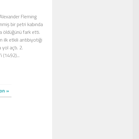
) Alexander Fleming
enmiş bir petri kabında
a öldüğünü fark etti.
ilk etkili antibiyotiği
yol açtı. 2.
i (1492)...
on »