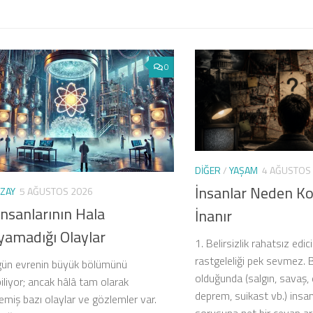
0
DIĞER
/
YAŞAM
4 AĞUSTOS
İnsanlar Neden Ko
ZAY
5 AĞUSTOS 2026
İnsanlarının Hala
İnanır
yamadığı Olaylar
1. Belirsizlik rahatsız edic
rastgeleliği pek sevmez. 
gün evrenin büyük bölümünü
olduğunda (salgın, savaş,
iliyor; ancak hâlâ tam olarak
deprem, suikast vb.) insan
miş bazı olaylar ve gözlemler var.