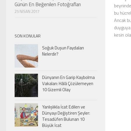
Günün En Beğenilen Fotoğrafları
beyninde
25 NISAN 2017
bu hücrel
Ancak bu
duyguya 
kesin ola
SON KONULAR
Soğuk Duşun Faydaları
Nelerdir?
Dünyanın En Garip Kaybolma
Vakaları: Hâlâ Çözülemeyen
10 Gizemli Olay
Yanlışlıkla İcat Edilen ve
Dünyayı Değiştiren Şeyler:
Tesadüfen Bulunan 10
Büyük İcat