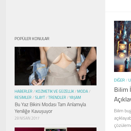
POPÜLER KONULAR
DIĞER
/
U
Bilim 
HABERLER
/
KOZMETIK VE GÜZELLIK
/
MODA
/
Açıkla
RESIMLER
/
SLAYT
/
TRENDLER
/
YAŞAM
Bu Yaz Bikini Modası Tam Anlamıyla
Bilim bu
Yeniliğe Kavuşuyor
açıklayab
28 NISAN 2017
çözüleme