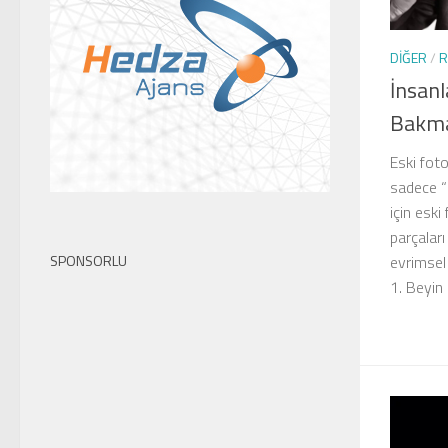
DIĞER
/
R
İnsanl
Bakma
Eski fot
sadece “
için esk
parçaları
SPONSORLU
evrimsel
1. Beyin 