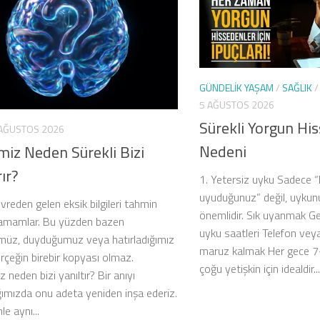
GÜNDELIK YAŞAM
/
SAĞLIK
5 AĞUSTOS 2026
Sürekli Yorgun Hi
AĞUSTOS 2026
Nedeni
iz Neden Sürekli Bizi
ır?
1. Yetersiz uyku Sadece “
uyuduğunuz” değil, uykunu
vreden gelen eksik bilgileri tahmin
önemlidir. Sık uyanmak 
amamlar. Bu yüzden bazen
uyku saatleri Telefon veya
üz, duyduğumuz veya hatırladığımız
maruz kalmak Her gece 7–
erçeğin birebir kopyası olmaz.
çoğu yetişkin için idealdir...
 neden bizi yanıltır? Bir anıyı
ığımızda onu adeta yeniden inşa ederiz.
e aynı...