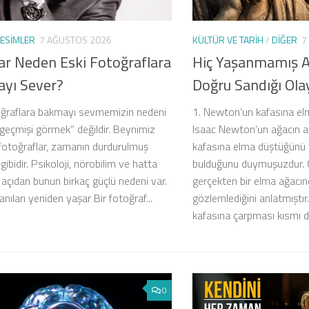
ESIMLER
7 AĞUSTOS 2026
KÜLTÜR VE TARIH
/
DIĞER
7
ar Neden Eski Fotoğraflara
Hiç Yaşanmamış 
yı Sever?
Doğru Sandığı Ola
oğraflara bakmayı sevmemizin nedeni
1. Newton’un kafasına el
geçmişi görmek” değildir. Beynimiz
Isaac Newton’un ağacın a
i fotoğraflar, zamanın durdurulmuş
kafasına elma düştüğünü 
 gibidir. Psikoloji, nörobilim ve hatta
bulduğunu duymuşuzdur. 
 açıdan bunun birkaç güçlü nedeni var.
gerçekten bir elma ağacın
anıları yeniden yaşar Bir fotoğraf...
gözlemlediğini anlatmıştı
kafasına çarpması kısmı d
0