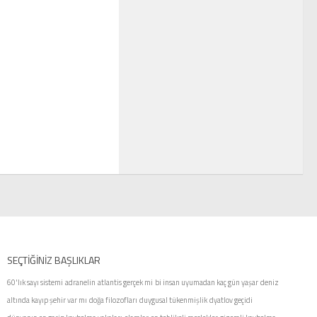
SEÇTIĞINIZ BAŞLIKLAR
60'lık sayı sistemi
adranelin
atlantis gerçek mi
bi insan uyumadan kaç gün yaşar
deniz
altında kayıp şehir var mı
doğa filozofları
duygusal tükenmişlik
dyatlov geçidi