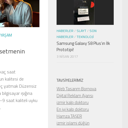
HABERLER
/
SLAYT
/
SON
/
YAŞAM
HABERLER
/
TEKNOLOJI
Samsung Galaxy S8 Plus’ın İlk
Prototipi!
ssetmenin
3 NISAN 2017
kaç saat
n kalitesi de
TAVSIYELERIMIZ
Geç yatmak Düzensiz
Web Tasarım Bornova
 bilgisayar ışığına
Dijital Reklam Ajansı
9 saat kaliteli uyku
izmir kalp doktoru
.
En iyi kalp doktoru
Hamza TAŞER
izmir islami düğün