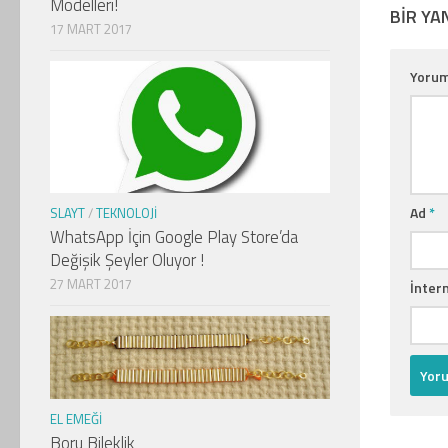
Modelleri!
BIR YA
17 MART 2017
Yoru
Ad
*
SLAYT
/
TEKNOLOJI
WhatsApp İçin Google Play Store’da
Değişik Şeyler Oluyor !
27 MART 2017
İntern
EL EMEĞI
Boru Bileklik