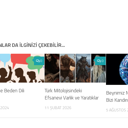
LAR DA ILGINIZI ÇEKEBILIR...
0
0
de Beden Dili
Türk Mitolojisindeki
Beynimiz N
Efsanevi Varlık ve Yaratıklar
Bizi Kandırı
 2024
11 ŞUBAT 2026
5 AĞUSTOS 