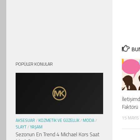
BUN
POPÜLER KONULAR
İletişim
Faktörü
15 MAYIS
AKSESUAR
/
KOZMETIK VE GÜZELLIK
/
MODA
/
SLAYT
/
YAŞAM
Sezonun En Trend 4 Michael Kors Saat