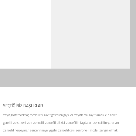
SEÇTIĞINIZ BAŞLIKLAR
zayıf gösterecek saç modelleri
zayıf gösteren giysiler
zayıflama
zayıflamak için neler
gerekli
zeka
zeki
zen
zencefil
zencefil bitkisi
zencefilin faydaları
zencefilin yararları
zencefil neişeyarar
zencefil neyeiyigelir
zencefil çayı
zenfone 4 model
zengin olmak