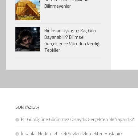
Bilinmeyenler
Bir İnsan Uykusuz Kaç Gün
Dayanabilir? Bilimsel
Gerçekler ve Vücudun Verdiği
Tepkiler
SON YAZILAR
Bir Günlüğüne Görünmez Olsaydık Gerçekten Ne Yapardık?
İnsanlar Neden Tehlikeli Şeyleri İzlemekten Hoşlanır?