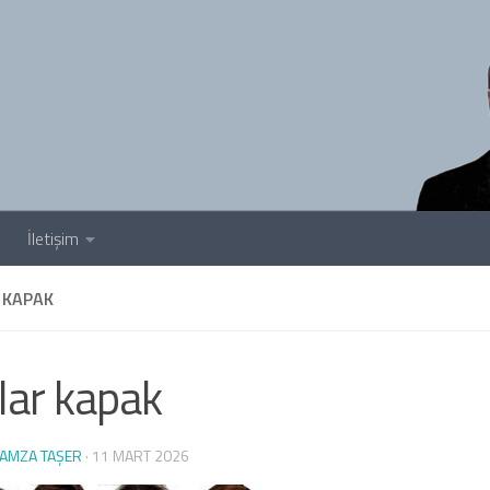
İletişim
 KAPAK
lar kapak
AMZA TAŞER
·
11 MART 2026