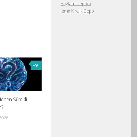
Sağlam Depom
İzmir Kiralık Depo
0
eden Sürekli
r?
2026