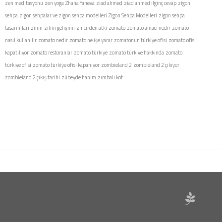
zen meditasyonu
zen yoga
Zhana Yaneva
ziad ahmed
ziad ahmed ilginç cevap
zigon
sehpa
zigon sehpalar ve zigon sehpa modelleri
Zigon Sehpa Modelleri
zigon sehpa
tasarımları
zihin
zihin gelişimi
zincirden atkı
zomato
zomato amacı nedir
zomato
nasıl kullanılır
zomato nedir
zomato ne işe yarar
zomatonun türkiye ofisi
zomato ofisi
kapatılıyor
zomato restoranlar
zomato türkiye
zomato türkiye hakkında
zomato
türkiye ofisi
zomato türkiye ofisi kapanıyor
zombieland 2
zombieland 2 çıkıyor
zombieland 2 çıkış tarihi
zübeyde hanım
zımbalı kot