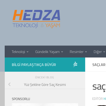
Skip to content
Teknoloji
Gündelik Yaşam
Resimler
Diğer
BILGI PAYLAŞTIKÇA BÜYÜR
SAÇLAR
ÖNCEKI BLOG
saç
Yüz Şekline Göre Saç Kesimi
EDITÖR
H
SPONSORLU