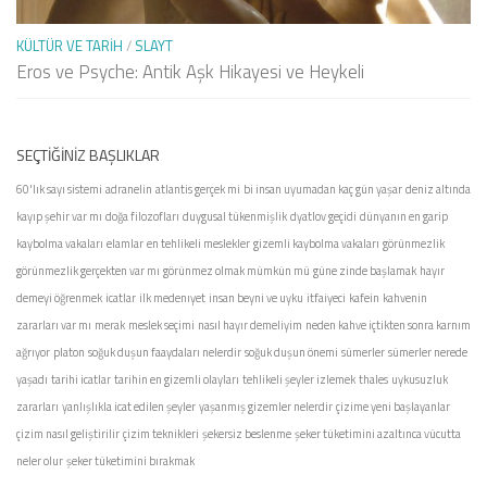
KÜLTÜR VE TARIH
/
SLAYT
Eros ve Psyche: Antik Aşk Hikayesi ve Heykeli
SEÇTIĞINIZ BAŞLIKLAR
60'lık sayı sistemi
adranelin
atlantis gerçek mi
bi insan uyumadan kaç gün yaşar
deniz altında
kayıp şehir var mı
doğa filozofları
duygusal tükenmişlik
dyatlov geçidi
dünyanın en garip
kaybolma vakaları
elamlar
en tehlikeli meslekler
gizemli kaybolma vakaları
görünmezlik
görünmezlik gerçekten var mı
görünmez olmak mümkün mü
güne zinde başlamak
hayır
demeyi öğrenmek
icatlar
ilk medenıyet
insan beyni ve uyku
itfaiyeci
kafein
kahvenin
zararları var mı
merak
meslek seçimi
nasıl hayır demeliyim
neden kahve içtikten sonra karnım
ağrıyor
platon
soğuk duşun faaydaları nelerdir
soğuk duşun önemi
sümerler
sümerler nerede
yaşadı
tarihi icatlar
tarihin en gizemli olayları
tehlikeli şeyler izlemek
thales
uykusuzluk
zararları
yanlışlıkla icat edilen şeyler
yaşanmış gizemler nelerdir
çizime yeni başlayanlar
çizim nasıl geliştirilir
çizim teknikleri
şekersiz beslenme
şeker tüketimini azaltınca vücutta
neler olur
şeker tüketimini bırakmak