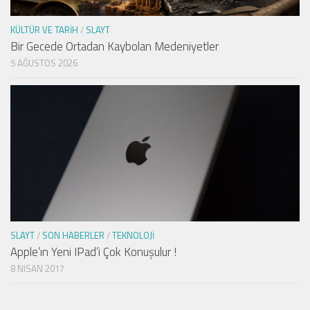
KÜLTÜR VE TARIH
/
SLAYT
Bir Gecede Ortadan Kaybolan Medeniyetler
5 AĞUSTOS 2026
SLAYT
/
SON HABERLER
/
TEKNOLOJI
Apple’ın Yeni IPad’i Çok Konuşulur !
8 NISAN 2017