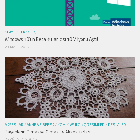
SLAYT
/
TEKNOLOJI
Windows 10’un Beta Kullanıcısı 10 Milyonu Aştı!
28 MART 2017
AKSESUAR
/
ANNE VE BEBEK
/
KOMIK VE İLGINÇ RESIMLER
/
RESIMLER
Bayanların Olmazsa Olmaz Ev Aksesuarları
25 AĞUSTOS 2015