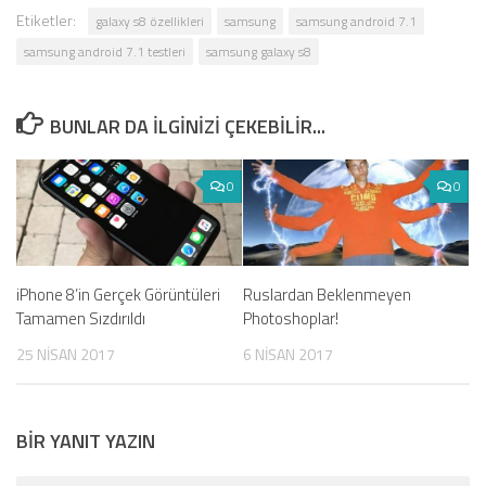
Etiketler:
galaxy s8 özellikleri
samsung
samsung android 7.1
samsung android 7.1 testleri
samsung galaxy s8
BUNLAR DA ILGINIZI ÇEKEBILIR...
0
0
iPhone 8’in Gerçek Görüntüleri
Ruslardan Beklenmeyen
Tamamen Sızdırıldı
Photoshoplar!
25 NISAN 2017
6 NISAN 2017
BIR YANIT YAZIN