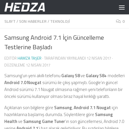
Skip to content
SLAYT
/
SON HABERLER
/
TEKNOLOJI
0
Samsung Android 7.1 İçin Güncelleme
Testlerine Başladı
EDITÖR
HAMZA TAŞER
· TARAFINDAN YAYINLANDI
12 NISAN 2017
·
DÜZENLEME
12 NISAN 2017
Samsung’un yeni akıllı telefonu
Galaxy S8
ve
Galaxy S8+
modelleri
Android 7.0 Nougat
sürümü ile çıkış yapmıştı. Google’ın güncel
Android sürümü 7.1 Nougat olmasına rağmen yeni telefonların bir
önceki sürümü kullanıyor olması biraz hayal kırıklığı yarattı.
Açıklanan son bilgilere göre
Samsung
,
Android 7.1 Nougat
için
hazırlıklarına başlamış durumda. Söylentilere göre
Samsung
Health
ve
Samsung Game Tuner
‘ın son güncellemesi, Android 7.0
yerine
Android 7.1
‘i baz alarak geliştiriliyor. Bu sızdırılan bilgilere