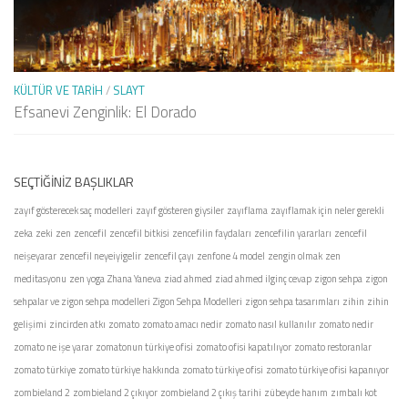
KÜLTÜR VE TARIH
/
SLAYT
Efsanevi Zenginlik: El Dorado
SEÇTIĞINIZ BAŞLIKLAR
zayıf gösterecek saç modelleri
zayıf gösteren giysiler
zayıflama
zayıflamak için neler gerekli
zeka
zeki
zen
zencefil
zencefil bitkisi
zencefilin faydaları
zencefilin yararları
zencefil
neişeyarar
zencefil neyeiyigelir
zencefil çayı
zenfone 4 model
zengin olmak
zen
meditasyonu
zen yoga
Zhana Yaneva
ziad ahmed
ziad ahmed ilginç cevap
zigon sehpa
zigon
sehpalar ve zigon sehpa modelleri
Zigon Sehpa Modelleri
zigon sehpa tasarımları
zihin
zihin
gelişimi
zincirden atkı
zomato
zomato amacı nedir
zomato nasıl kullanılır
zomato nedir
zomato ne işe yarar
zomatonun türkiye ofisi
zomato ofisi kapatılıyor
zomato restoranlar
zomato türkiye
zomato türkiye hakkında
zomato türkiye ofisi
zomato türkiye ofisi kapanıyor
zombieland 2
zombieland 2 çıkıyor
zombieland 2 çıkış tarihi
zübeyde hanım
zımbalı kot