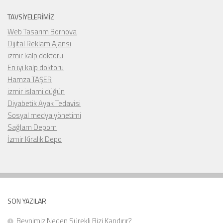
TAVSIYELERIMIZ
Web Tasarım Bornova
Dijital Reklam Ajansı
izmir kalp doktoru
En iyi kalp doktoru
Hamza TAŞER
izmir islami düğün
Diyabetik Ayak Tedavisi
Sosyal medya yönetimi
Sağlam Depom
İzmir Kiralık Depo
SON YAZILAR
Beynimiz Neden Sürekli Bizi Kandırır?