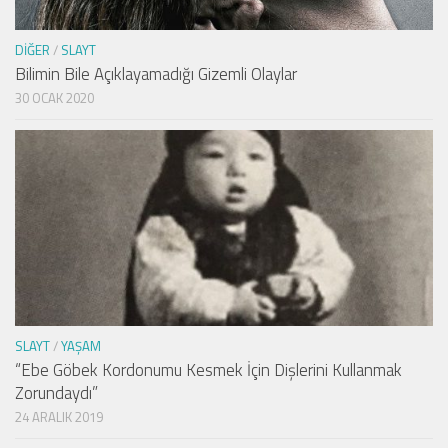
DIĞER
/
SLAYT
Bilimin Bile Açıklayamadığı Gizemli Olaylar
30 OCAK 2020
SLAYT
/
YAŞAM
“Ebe Göbek Kordonumu Kesmek İçin Dişlerini Kullanmak
Zorundaydı”
24 ARALIK 2019