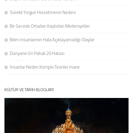
Sürekli Yorgun Hissetmenin Nedeni
Bir Gecede Ortadan Kaybolan Medeniyetler
Bilim İnsanlarının Hala Açıklayamadığı Olaylar
Dünyanın En Pahalı 20 Hatası
İnsanlar Neden Komplo Teoriler İnanır
KÜLTÜR VE TARIH BLOGLARI