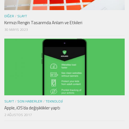
DIĞER
/
SLAYT
Kırmızı Rengin Tasarımda Anlam ve Etkileri
30 MAYIS 2023
SLAYT
/
SON HABERLER
/
TEKNOLOJI
Apple, iOS’da değişiklikler yaptı
2 AĞUSTOS 2017