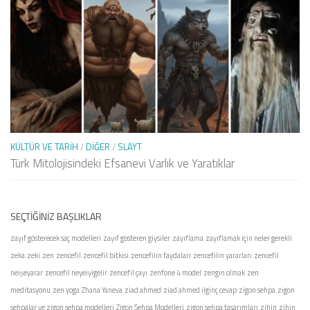
KÜLTÜR VE TARIH
/
DIĞER
/
SLAYT
Türk Mitolojisindeki Efsanevi Varlık ve Yaratıklar
SEÇTIĞINIZ BAŞLIKLAR
zayıf gösterecek saç modelleri
zayıf gösteren giysiler
zayıflama
zayıflamak için neler gerekli
zeka
zeki
zen
zencefil
zencefil bitkisi
zencefilin faydaları
zencefilin yararları
zencefil
neişeyarar
zencefil neyeiyigelir
zencefil çayı
zenfone 4 model
zengin olmak
zen
meditasyonu
zen yoga
Zhana Yaneva
ziad ahmed
ziad ahmed ilginç cevap
zigon sehpa
zigon
sehpalar ve zigon sehpa modelleri
Zigon Sehpa Modelleri
zigon sehpa tasarımları
zihin
zihin