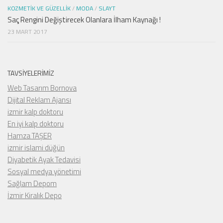
KOZMETIK VE GÜZELLIK
/
MODA
/
SLAYT
Saç Rengini Değiştirecek Olanlara İlham Kaynağı !
23 MART 2017
TAVSIYELERIMIZ
Web Tasarım Bornova
Dijital Reklam Ajansı
izmir kalp doktoru
En iyi kalp doktoru
Hamza TAŞER
izmir islami düğün
Diyabetik Ayak Tedavisi
Sosyal medya yönetimi
Sağlam Depom
İzmir Kiralık Depo