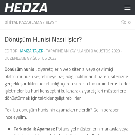
Skip to content
DIJITAL PAZARLAMA
/
SLAYT
0
Dönüşüm Hunisi Nasıl İşler?
EDITÖR
HAMZA TAŞER
· TARAFINDAN YAYINLANDI
8 AĞUSTOS 2023
·
DÜZENLEME
8 AĞUSTOS 2023
Dönüşüm hunisi,
ziyaretçilerin web sitenizi veya çevrimiçi
platformunuzu keşfetmeye başladığı noktadan itibaren, sitenizde
gerçekleştirdikleri her etkinliği içeren sürecin tamamını temsil eder.
İşletmeler, bu huni konseptini kullanarak ziyaretçileri müşterilere
dönüştürmek için taktikler geliştirebilirler.
Peki bu dönüşüm hunisinin aşamaları nelerdir? Gelin beraber
inceleyelim.
Farkındalık Aşaması:
Potansiyel müşterilerin markayla veya