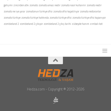
gelişimi
zincirden atkı
zomato
zomato amacı nedir
zomato nasıl kullanılır
zomato nedir
zomato ne işe yarar
zomatonun türkiye ofisi
zomato ofisi kapatılıyor
zomato restoranlar
zomato türkiye
zomato türkiye hakkında
zomato türkiye ofisi
zomato türkiye ofisi kapanıyor
zombieland 2
zombieland 2 çıkıyor
zombieland 2 çıkış tarihi
zübeyde hanım
zımbalı kot
Hedza.com - Copyright ® 2012-2026