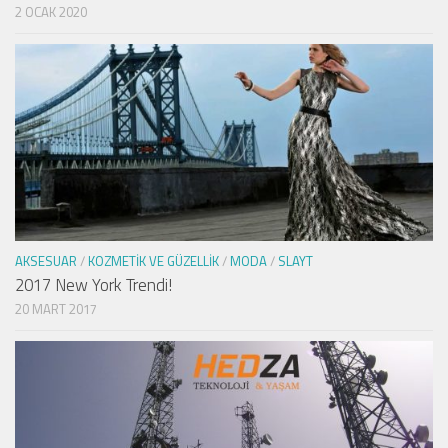
2 OCAK 2020
AKSESUAR
/
KOZMETIK VE GÜZELLIK
/
MODA
/
SLAYT
2017 New York Trendi!
20 MART 2017