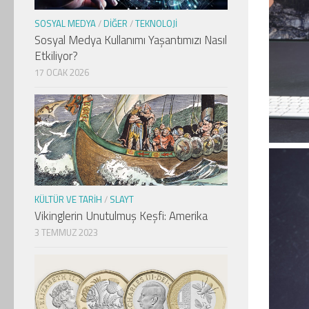
SOSYAL MEDYA
/
DIĞER
/
TEKNOLOJI
Sosyal Medya Kullanımı Yaşantımızı Nasıl
Etkiliyor?
17 OCAK 2026
KÜLTÜR VE TARIH
/
SLAYT
Vikinglerin Unutulmuş Keşfi: Amerika
3 TEMMUZ 2023