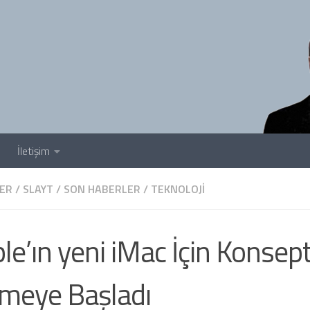
İletişim
ER
/
SLAYT
/
SON HABERLER
/
TEKNOLOJI
le’ın yeni iMac İçin Konsept
meye Başladı