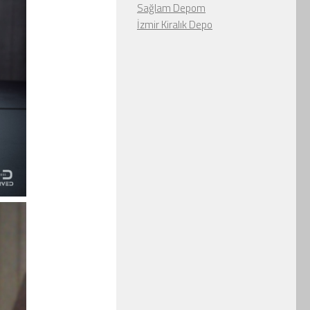
Sağlam Depom
İzmir Kiralık Depo