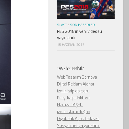
SLAYT
/
SON HABERLER
PES 2018’in yeni videosu
yayınlandı
15 HAZIRAN 2017
TAVSIYELERIMIZ
Web Tasarım Bornova
Dijital Reklam Ajansı
izmir kalp doktoru
En iyi kalp doktoru
Hamza TAŞER
izmir islami düğün
Diyabetik Ayak Tedavisi
Sosyal medya yönetimi