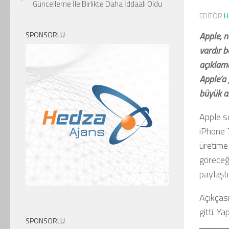
Güncelleme İle Birlikte Daha İddaalı Oldu
EDITÖR
H
SPONSORLU
Apple, n
vardır b
açıklama
Apple’a
büyük a
Apple so
iPhone 
üretime 
göreceği
paylaştı
Açıkças
gitti. Y
SPONSORLU