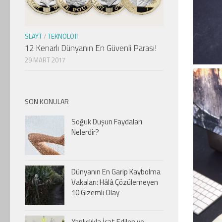
SLAYT
/
TEKNOLOJI
12 Kenarlı Dünyanın En Güvenli Parası!
29 MART 2017
SON KONULAR
Soğuk Duşun Faydaları
Nelerdir?
Dünyanın En Garip Kaybolma
Vakaları: Hâlâ Çözülemeyen
10 Gizemli Olay
Yanlışlıkla İcat Edilen ve