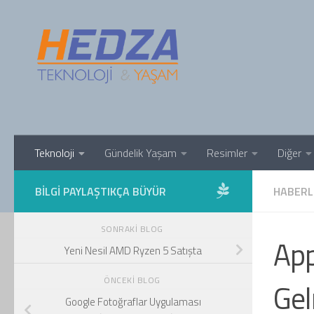
Skip to content
Teknoloji
Gündelik Yaşam
Resimler
Diğer
BILGI PAYLAŞTIKÇA BÜYÜR
HABERL
SONRAKI BLOG
App
Yeni Nesil AMD Ryzen 5 Satışta
ÖNCEKI BLOG
Gel
Google Fotoğraflar Uygulaması