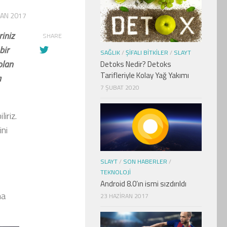
SAN 2017
riniz
SHARE
bir
SAĞLIK
/
ŞIFALI BITKILER
/
SLAYT
olan
Detoks Nedir? Detoks
Tarifleriyle Kolay Yağ Yakımı
a
7 ŞUBAT 2020
iriz.
ni
n
SLAYT
/
SON HABERLER
/
TEKNOLOJI
Android 8.0’ın ismi sızdırıldı
ma
23 HAZIRAN 2017