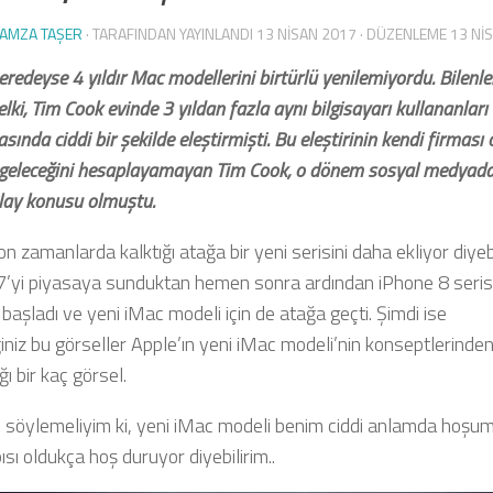
AMZA TAŞER
· TARAFINDAN YAYINLANDI
13 NISAN 2017
· DÜZENLEME
13 NI
eredeyse 4 yıldır Mac modellerini birtürlü yenilemiyordu. Bilenle
elki, Tim Cook evinde 3 yıldan fazla aynı bilgisayarı kullananları 
sında ciddi bir şekilde eleştirmişti. Bu eleştirinin kendi firması 
 geleceğini hesaplayamayan Tim Cook, o dönem sosyal medyad
lay konusu olmuştu.
n zamanlarda kalktığı atağa bir yeni serisini daha ekliyor diyebil
7’yi piyasaya sunduktan hemen sonra ardından iPhone 8 serisi
başladı ve yeni iMac modeli için de atağa geçti. Şimdi ise
niz bu görseller Apple’ın yeni iMac modeli’nin konseptlerinde
ğı bir kaç görsel.
ı söylemeliyim ki, yeni iMac modeli benim ciddi anlamda hoşu
apısı oldukça hoş duruyor diyebilirim..