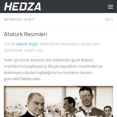
Skip to content
RESIMLER
/
SLAYT
0
Atatürk Resimleri
EDITÖR
HAMZA TAŞER
· TARAFINDAN YAYINLANDI
6 NISAN 2016
·
DÜZENLEME
3 MART 2026
Sizler için kendi arşivimiz olan birbirinden güzel Atatürk
resimlerimizi paylaşıyoruz. Birçok kaynaktan, müzelerden ve
koleksiyonculardan topladığımız bu resimlerin devamı
gelecektir.Takipte kalın.