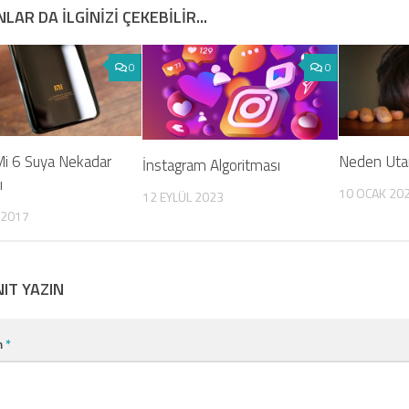
LAR DA ILGINIZI ÇEKEBILIR...
0
0
Mi 6 Suya Nekadar
Neden Utan
İnstagram Algoritması
ı
10 OCAK 20
12 EYLÜL 2023
 2017
NIT YAZIN
m
*