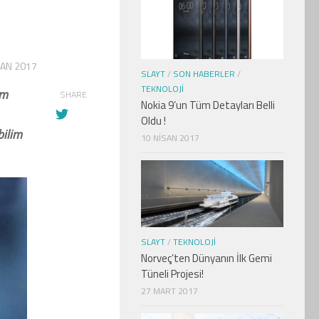
SAN 2017
SLAYT
/
SON HABERLER
/
TEKNOLOJI
üm
SHARE
Nokia 9’un Tüm Detayları Belli
Oldu !
bilim
10 NISAN 2017
SLAYT
/
TEKNOLOJI
Norveç’ten Dünyanın İlk Gemi
Tüneli Projesi!
27 MART 2017