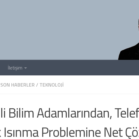
İletişim
SON HABERLER
/
TEKNOLOJI
’li Bilim Adamlarından, Tele
 Isınma Problemine Net Ç