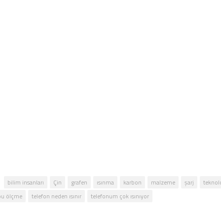
bilim insanları
Çin
grafen
ısınma
karbon
malzeme
şarj
teknolo
pu ölçme
telefon neden ısınır
telefonum çok ısınıyor