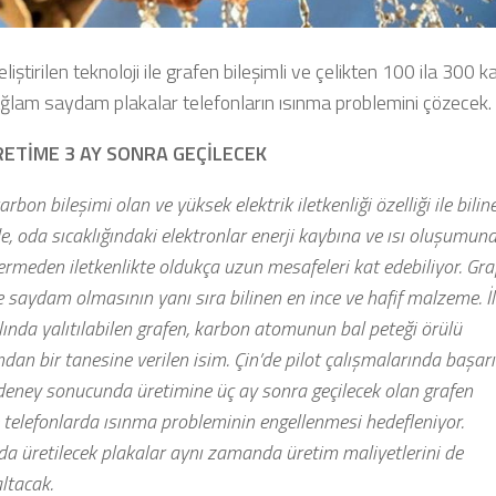
eliştirilen teknoloji ile grafen bileşimli ve çelikten 100 ila 300 k
ğlam saydam plakalar telefonların ısınma problemini çözecek.
RETİME 3 AY SONRA GEÇİLECEK
karbon bileşimi olan ve yüksek elektrik iletkenliği özelliği ile bilin
 oda sıcaklığındaki elektronlar enerji kaybına ve ısı oluşumun
rmeden iletkenlikte oldukça uzun mesafeleri kat edebiliyor. Gra
 saydam olmasının yanı sıra bilinen en ince ve hafif malzeme. İl
ında yalıtılabilen grafen, karbon atomunun bal peteği örülü
ndan bir tanesine verilen isim. Çin’de pilot çalışmalarında başarı
deney sonucunda üretimine üç ay sonra geçilecek olan grafen
e telefonlarda ısınma probleminin engellenmesi hedefleniyor.
a üretilecek plakalar aynı zamanda üretim maliyetlerini de
ltacak.