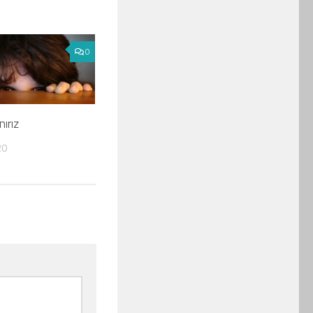
0
ırız
20