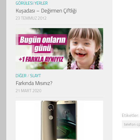
GÖRÜLESI YERLER
Kuşadası – Değirmen Çiftliği
23 TEMMUZ 2012
DIĞER
/
SLAYT
Farkında Mısınız?
21 MART 2020
Etiketler:
telefon c