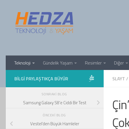
Skip to content
Teknoloji
Gündelik Yaşam
Resimler
Diğer
BILGI PAYLAŞTIKÇA BÜYÜR
SLAYT
/
SONRAKI BLOG
Çin
Samsung Galaxy S8’e Ciddi Bir Test
ÖNCEKI BLOG
Çok
Vestel’den Büyük Hamleler