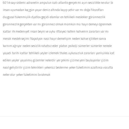
60'lık sayı sistemi
adranelin
ampulun icatı
atlantis gerçek mi
aşırı sesizlikte ne olur
bi
insan uyumadan kaç gün yaşar
deniz altında kayıp şehir var mı
doğa filozofları
duygusal tükenmişlik
dyatlov geçidi
elamlar
en tehlikeli meslekler
görünmezlik
görünmezlik gerçekten var mı
görünmez olmak mümkün mü
hayır demeyi öğrenmek
icatlar
ilk medenıyet
insan beyni ve uyku
itfaiyeci
kafein
kahvenin zararları var mı
merak
meslek seçimi
Napolyon
nasıl hayır demeliyim
neden kahve içtikten sonra
karnım ağrıyor
neden sesizlik rahatsız eder
platon
psikolji
sümerler
sümerler nerede
yaşadı
tarihi icatlar
tehlikeli şeyler izlemek
thales
uykusuzluk zararları
yanlışlıkla icat
edilen şeyler
yaşanmış gizemler nelerdir
yer çekimi
çizime yeni başlayanlar
çizim
nasıl geliştirilir
çizim teknikleri
şekersiz beslenme
şeker tüketimini azaltınca vücutta
neler olur
şeker tüketimini bırakmak