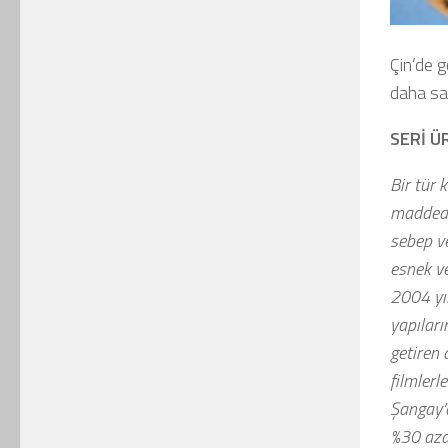
Çin’de g
daha sa
SERİ Ü
Bir tür 
maddede,
sebep ve
esnek ve
2004 yıl
yapıları
getiren 
filmlerl
Şangay’d
%30 aza