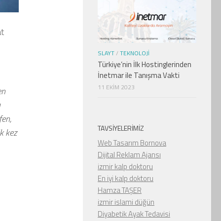
at
SLAYT
/
TEKNOLOJI
Türkiye’nin İlk Hostinglerinden
İnetmar ile Tanışma Vakti
11 EKIM 2023
en
a
fen,
TAVSIYELERIMIZ
k kez
Web Tasarım Bornova
Dijital Reklam Ajansı
izmir kalp doktoru
En iyi kalp doktoru
Hamza TAŞER
izmir islami düğün
Diyabetik Ayak Tedavisi