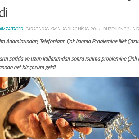
di
AMZA TAŞER
· TARAFINDAN YAYINLANDI
20 NISAN 2017
· DÜZENLEME
21 NI
Bilim Adamlarından, Telefonların Çok Isınma Problemine Net Çöz
arın şarjda ve uzun kullanımdan sonra ısınma problemine Çinli 
ından net bir çözüm geldi.