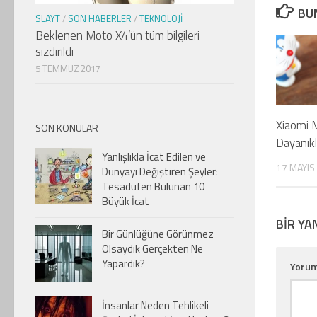
BUN
SLAYT
/
SON HABERLER
/
TEKNOLOJI
Beklenen Moto X4’ün tüm bilgileri
sızdırıldı
5 TEMMUZ 2017
Xiaomi 
SON KONULAR
Dayanıkl
Yanlışlıkla İcat Edilen ve
17 MAYIS
Dünyayı Değiştiren Şeyler:
Tesadüfen Bulunan 10
Büyük İcat
BIR YA
Bir Günlüğüne Görünmez
Olsaydık Gerçekten Ne
Yapardık?
Yoru
İnsanlar Neden Tehlikeli