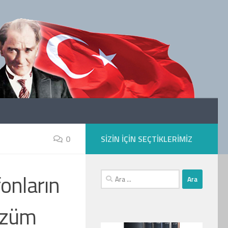
0
SIZIN IÇIN SEÇTIKLERIMIZ
fonların
Arama:
özüm