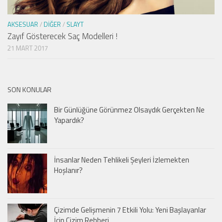
AKSESUAR
/
DIĞER
/
SLAYT
Zayıf Gösterecek Saç Modelleri !
21 MART 2017
SON KONULAR
Bir Günlüğüne Görünmez Olsaydık Gerçekten Ne
Yapardık?
İnsanlar Neden Tehlikeli Şeyleri İzlemekten
Hoşlanır?
Çizimde Gelişmenin 7 Etkili Yolu: Yeni Başlayanlar
İçin Çizim Rehberi