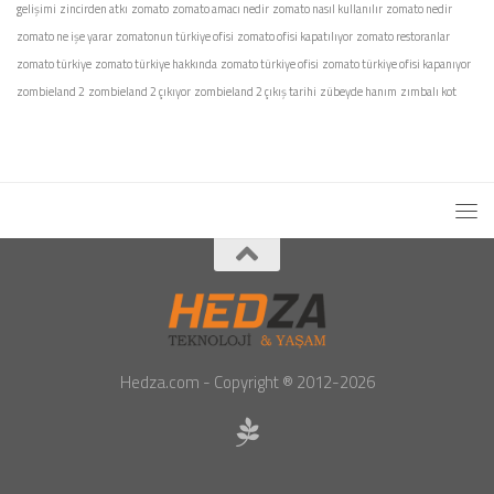
gelişimi
zincirden atkı
zomato
zomato amacı nedir
zomato nasıl kullanılır
zomato nedir
zomato ne işe yarar
zomatonun türkiye ofisi
zomato ofisi kapatılıyor
zomato restoranlar
zomato türkiye
zomato türkiye hakkında
zomato türkiye ofisi
zomato türkiye ofisi kapanıyor
zombieland 2
zombieland 2 çıkıyor
zombieland 2 çıkış tarihi
zübeyde hanım
zımbalı kot
Hedza.com - Copyright ® 2012-2026