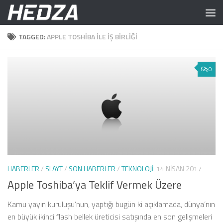
Skip to content
TAGGED:
APPLE TOSHIBA ILE IŞ BIRLIĞI
0
HABERLER
/
SLAYT
/
SON HABERLER
/
TEKNOLOJI
14 NISAN 2017
Apple Toshiba’ya Teklif Vermek Üzere
Kamu yayın kuruluşu’nun, yaptığı bugün ki açıklamada, dünya’nın
en büyük ikinci flash bellek üreticisi satışında en son gelişmeleri