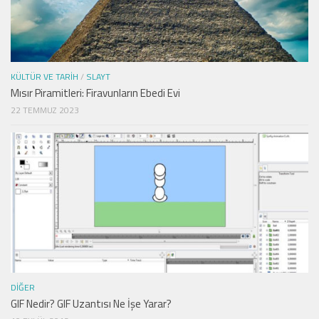
KÜLTÜR VE TARIH
/
SLAYT
Mısır Piramitleri: Firavunların Ebedi Evi
22 TEMMUZ 2023
DIĞER
GIF Nedir? GIF Uzantısı Ne İşe Yarar?