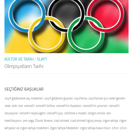
KÜLTÜR VE TARIH
/
SLAYT
Olimpiyatların Tarihi
SEÇTIĞINIZ BAŞLIKLAR
zayıf gösterecek saç modelleri
zayıf gösteren giysiler
zayıflama
zayıflamak için neler gerekli
zeka
zeki
zen
zencefil
zencefil bitkisi
zencefilin faydaları
zencefilin yararları
zencefil
neişeyarar
zencefil neyeiyigelir
zencefil çayı
zenfone 4 model
zengin olmak
zen
meditasyonu
zen yoga
Zhana Yaneva
ziad ahmed
ziad ahmed ilginç cevap
zigon sehpa
zigon
sehpalar ve zigon sehpa modelleri
Zigon Sehpa Modelleri
zigon sehpa tasarımları
zihin
zihin