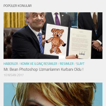
POPÜLER KONULAR
HABERLER
/
KOMIK VE İLGINÇ RESIMLER
/
RESIMLER
/
SLAYT
Mr. Bean Photoshop Uzmanlarının Kurbanı Oldu !
10 NISAN 2017