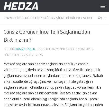
Skip to content
KOZMETIK VE GÜZELLIK
/
SAĞLIK
/
ŞIFALI BITKILER
/
SLAYT
0
Cansız Görünen İnce Telli Saçlarınızdan
Bıktınız mı ?
EDITÖR
HAMZA TAŞER
· TARAFINDAN YAYINLANDI
6 KASIM 2018
·
DÜZENLEME
27 ŞUBAT 2026
İnce telli
saçlara sahipseniz saçlarınızın sönük ve cansız
görünmesi, saç derinize yapışmış kötü hali ve özellikle de çabuk
yağlanması sizi deli eden olaylardan sadece birkaç tanesi. Sabah
erken saatlerde uğraştığınız ve muhteşem hale getirdiğiniz
saçlarınız akşam olmadan sönüp şeklini kaybediyorsa, kesinlikle
ince telli
saçlara sahipsiniz demektir.
İnce telli
saçlar için bakım
önerilerini düzenli olarak uyguladığınızda saçlarınızda oluşacak
değişime kesinlikle inanamayacaksınız. Saçlarınızın yeni halinden