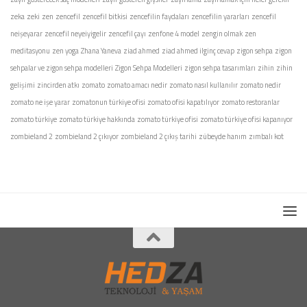
zeka
zeki
zen
zencefil
zencefil bitkisi
zencefilin faydaları
zencefilin yararları
zencefil
neişeyarar
zencefil neyeiyigelir
zencefil çayı
zenfone 4 model
zengin olmak
zen
meditasyonu
zen yoga
Zhana Yaneva
ziad ahmed
ziad ahmed ilginç cevap
zigon sehpa
zigon
sehpalar ve zigon sehpa modelleri
Zigon Sehpa Modelleri
zigon sehpa tasarımları
zihin
zihin
gelişimi
zincirden atkı
zomato
zomato amacı nedir
zomato nasıl kullanılır
zomato nedir
zomato ne işe yarar
zomatonun türkiye ofisi
zomato ofisi kapatılıyor
zomato restoranlar
zomato türkiye
zomato türkiye hakkında
zomato türkiye ofisi
zomato türkiye ofisi kapanıyor
zombieland 2
zombieland 2 çıkıyor
zombieland 2 çıkış tarihi
zübeyde hanım
zımbalı kot