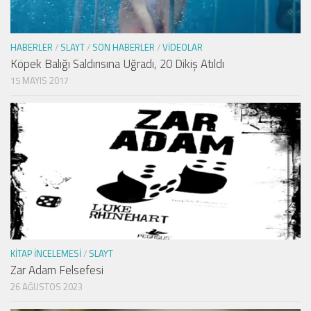
HABERLER
/
SLAYT
/
SON HABERLER
/
VIDEOLAR
Köpek Balığı Saldırısına Uğradı, 20 Dikiş Atıldı
15 MAYIS 2017
KITAP İNCELEMESI
/
SLAYT
Zar Adam Felsefesi
26 AĞUSTOS 2023