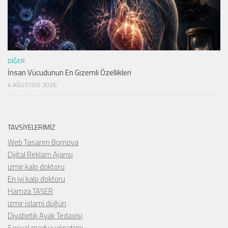
DIĞER
İnsan Vücudunun En Gizemli Özellikleri
4 AĞUSTOS 2026
TAVSIYELERIMIZ
Web Tasarım Bornova
Dijital Reklam Ajansı
izmir kalp doktoru
En iyi kalp doktoru
Hamza TAŞER
izmir islami düğün
Diyabetik Ayak Tedavisi
Sosyal medya yönetimi