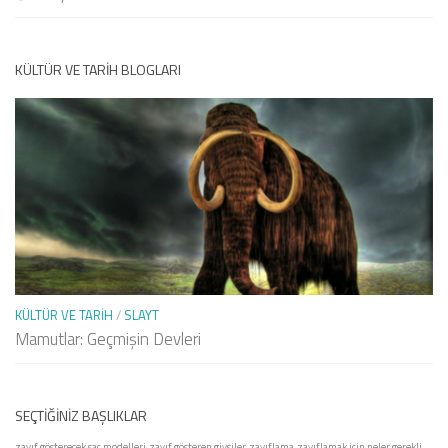
KÜLTÜR VE TARIH BLOGLARI
KÜLTÜR VE TARIH
/
SLAYT
Mamutlar: Geçmişin Devleri
SEÇTIĞINIZ BAŞLIKLAR
zayıf gösterecek saç modelleri
zayıf gösteren giysiler
zayıflama
zayıflamak için neler gerekli