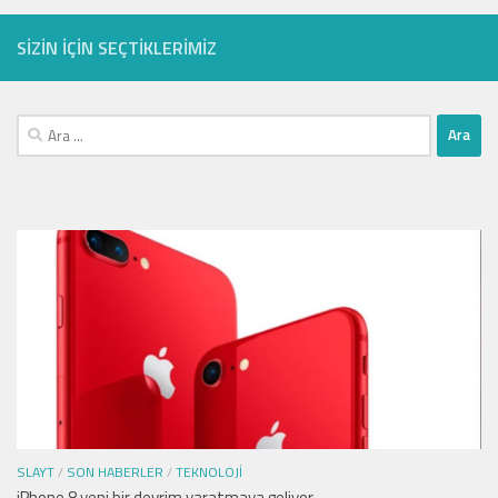
SIZIN IÇIN SEÇTIKLERIMIZ
Arama:
SLAYT
/
SON HABERLER
/
TEKNOLOJI
iPhone 8 yeni bir devrim yaratmaya geliyor