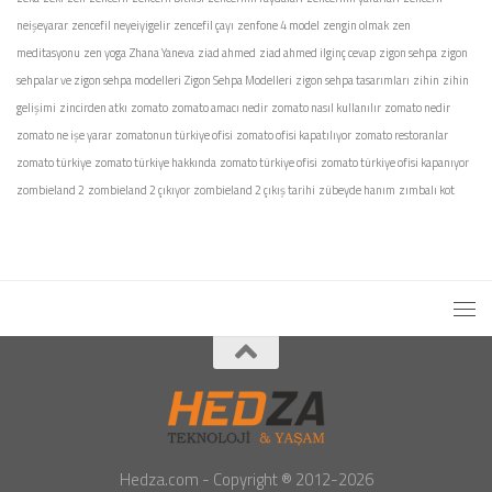
neişeyarar
zencefil neyeiyigelir
zencefil çayı
zenfone 4 model
zengin olmak
zen
meditasyonu
zen yoga
Zhana Yaneva
ziad ahmed
ziad ahmed ilginç cevap
zigon sehpa
zigon
sehpalar ve zigon sehpa modelleri
Zigon Sehpa Modelleri
zigon sehpa tasarımları
zihin
zihin
gelişimi
zincirden atkı
zomato
zomato amacı nedir
zomato nasıl kullanılır
zomato nedir
zomato ne işe yarar
zomatonun türkiye ofisi
zomato ofisi kapatılıyor
zomato restoranlar
zomato türkiye
zomato türkiye hakkında
zomato türkiye ofisi
zomato türkiye ofisi kapanıyor
zombieland 2
zombieland 2 çıkıyor
zombieland 2 çıkış tarihi
zübeyde hanım
zımbalı kot
Hedza.com - Copyright ® 2012-2026