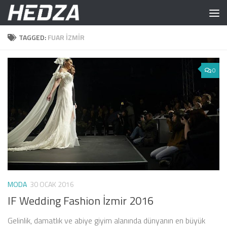
Skip to content
TAGGED:
FUAR IZMIR
0
MODA
30 OCAK 2016
IF Wedding Fashion İzmir 2016
Gelinlik, damatlık ve abiye giyim alanında dünyanın en büyük