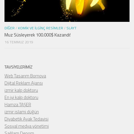
DIĞER
/
KOMIK VE İLGINÇ RESIMLER
/
SLAYT
Muz Süsleyerek 100.000$ Kazandı!
16 TEMMUZ 2019
TAVSIYELERIMIZ
Web Tasarım Bornova
Dijital Reklam Ajansı
izmir kalp doktoru
En iyi kalp doktoru
Hamza TAŞER
izmir islami düğün
Diyabetik Ayak Tedavisi
Sosyal medya yönetimi
Sağlam Depom