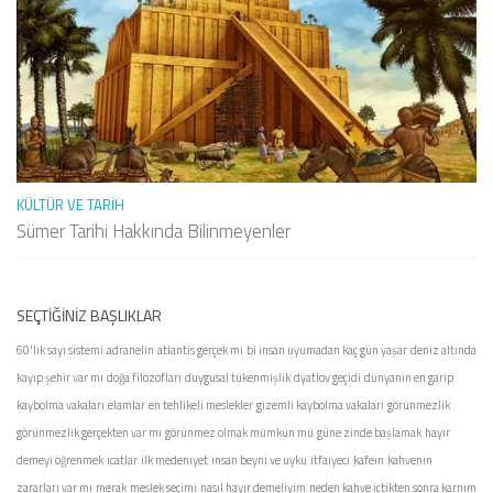
KÜLTÜR VE TARIH
Sümer Tarihi Hakkında Bilinmeyenler
SEÇTIĞINIZ BAŞLIKLAR
60'lık sayı sistemi
adranelin
atlantis gerçek mi
bi insan uyumadan kaç gün yaşar
deniz altında
kayıp şehir var mı
doğa filozofları
duygusal tükenmişlik
dyatlov geçidi
dünyanın en garip
kaybolma vakaları
elamlar
en tehlikeli meslekler
gizemli kaybolma vakaları
görünmezlik
görünmezlik gerçekten var mı
görünmez olmak mümkün mü
güne zinde başlamak
hayır
demeyi öğrenmek
icatlar
ilk medenıyet
insan beyni ve uyku
itfaiyeci
kafein
kahvenin
zararları var mı
merak
meslek seçimi
nasıl hayır demeliyim
neden kahve içtikten sonra karnım