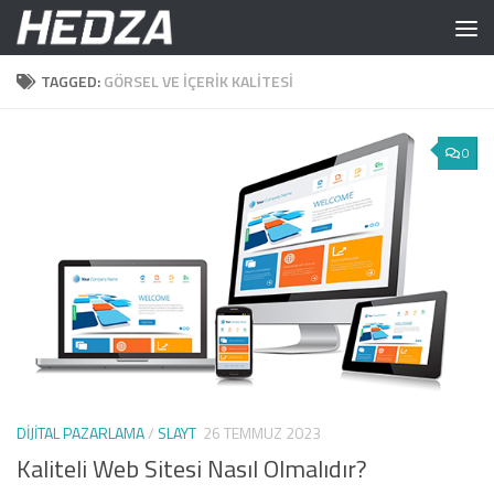
Skip to content
TAGGED:
GÖRSEL VE İÇERIK KALITESI
0
DIJITAL PAZARLAMA
/
SLAYT
26 TEMMUZ 2023
Kaliteli Web Sitesi Nasıl Olmalıdır?