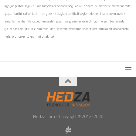
ağrıyor
platon
soğuk duşun faaydaları nelerdir
soğuk duşun önemi
sümerler
sümerler nerede
yaşadı
tarihi icatlar
tarihin en gizemli olayları
tehlikeli şeyler izlemek
thales
uykusuzluk
zararları
yanlışlıkla icat edilen şeyler
yaşanmış gizemler nelerdir
çizime yeni başlayanlar
çizim nasıl geliştirilir
çizim teknikleri
şekersiz beslenme
şeker tüketimini azaltınca vücutta
neler olur
şeker tüketimini bırakmak
Hedza.com - Copyright ® 2012-2026