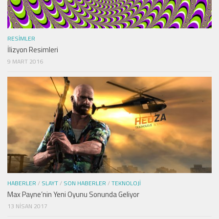
RESIMLER
İlizyon Resimleri
9 MART 2016
HABERLER
/
SLAYT
/
SON HABERLER
/
TEKNOLOJI
Max Payne’nin Yeni Oyunu Sonunda Geliyor
13 NISAN 2017