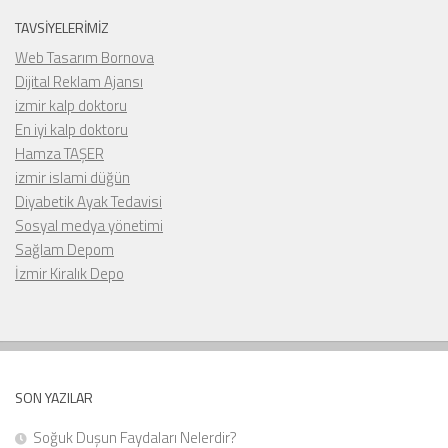
TAVSIYELERIMIZ
Web Tasarım Bornova
Dijital Reklam Ajansı
izmir kalp doktoru
En iyi kalp doktoru
Hamza TAŞER
izmir islami düğün
Diyabetik Ayak Tedavisi
Sosyal medya yönetimi
Sağlam Depom
İzmir Kiralık Depo
SON YAZILAR
Soğuk Duşun Faydaları Nelerdir?