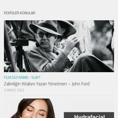
POPÜLER KONULAR
FILM DIZI ANIME
/
SLAYT
Zalimliğin Kitabını Yazan Yönetmen – John Ford
3 MAYIS 2023