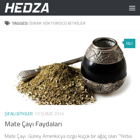
Skip to content
TAGGED:
IDRAR SÖKTÜRÜCÜ BITKILER
0
ŞIFALI BITKILER
10 ŞUBAT 2016
Mate Çayı Faydaları
Mate Çayı Güney Amerika’ya özgü küçük bir ağaç olan “Yerba