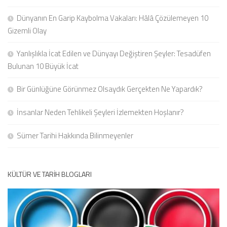
Dünyanın En Garip Kaybolma Vakaları: Hâlâ Çözülemeyen 10
Gizemli Olay
Yanlışlıkla İcat Edilen ve Dünyayı Değiştiren Şeyler: Tesadüfen
Bulunan 10 Büyük İcat
Bir Günlüğüne Görünmez Olsaydık Gerçekten Ne Yapardık?
İnsanlar Neden Tehlikeli Şeyleri İzlemekten Hoşlanır?
Sümer Tarihi Hakkında Bilinmeyenler
KÜLTÜR VE TARIH BLOGLARI