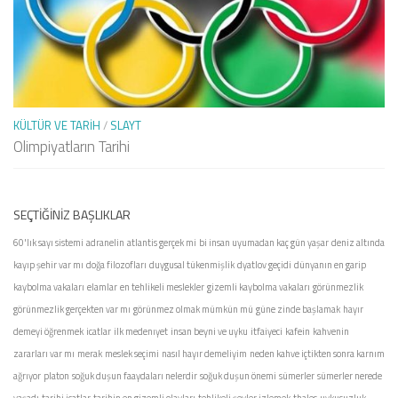
KÜLTÜR VE TARIH
/
SLAYT
Olimpiyatların Tarihi
SEÇTIĞINIZ BAŞLIKLAR
60'lık sayı sistemi
adranelin
atlantis gerçek mi
bi insan uyumadan kaç gün yaşar
deniz altında
kayıp şehir var mı
doğa filozofları
duygusal tükenmişlik
dyatlov geçidi
dünyanın en garip
kaybolma vakaları
elamlar
en tehlikeli meslekler
gizemli kaybolma vakaları
görünmezlik
görünmezlik gerçekten var mı
görünmez olmak mümkün mü
güne zinde başlamak
hayır
demeyi öğrenmek
icatlar
ilk medenıyet
insan beyni ve uyku
itfaiyeci
kafein
kahvenin
zararları var mı
merak
meslek seçimi
nasıl hayır demeliyim
neden kahve içtikten sonra karnım
ağrıyor
platon
soğuk duşun faaydaları nelerdir
soğuk duşun önemi
sümerler
sümerler nerede