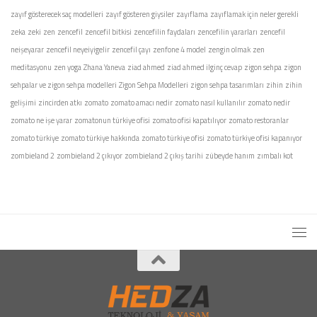
zayıf gösterecek saç modelleri
zayıf gösteren giysiler
zayıflama
zayıflamak için neler gerekli
zeka
zeki
zen
zencefil
zencefil bitkisi
zencefilin faydaları
zencefilin yararları
zencefil
neişeyarar
zencefil neyeiyigelir
zencefil çayı
zenfone 4 model
zengin olmak
zen
meditasyonu
zen yoga
Zhana Yaneva
ziad ahmed
ziad ahmed ilginç cevap
zigon sehpa
zigon
sehpalar ve zigon sehpa modelleri
Zigon Sehpa Modelleri
zigon sehpa tasarımları
zihin
zihin
gelişimi
zincirden atkı
zomato
zomato amacı nedir
zomato nasıl kullanılır
zomato nedir
zomato ne işe yarar
zomatonun türkiye ofisi
zomato ofisi kapatılıyor
zomato restoranlar
zomato türkiye
zomato türkiye hakkında
zomato türkiye ofisi
zomato türkiye ofisi kapanıyor
zombieland 2
zombieland 2 çıkıyor
zombieland 2 çıkış tarihi
zübeyde hanım
zımbalı kot