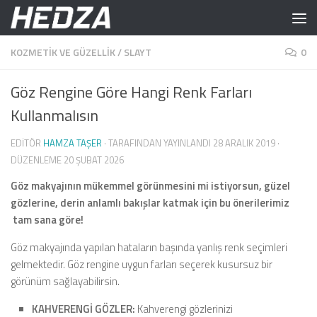
Skip to content
KOZMETIK VE GÜZELLIK
/
SLAYT
0
Göz Rengine Göre Hangi Renk Farları
Kullanmalısın
EDITÖR
HAMZA TAŞER
· TARAFINDAN YAYINLANDI
28 ARALIK 2019
·
DÜZENLEME
20 ŞUBAT 2026
Göz makyajının mükemmel görünmesini mi istiyorsun, güzel
gözlerine, derin anlamlı bakışlar katmak için bu önerilerimiz
tam sana göre!
Göz makyajında yapılan hataların başında yanlış renk seçimleri
gelmektedir. Göz rengine uygun farları seçerek kusursuz bir
görünüm sağlayabilirsin.
KAHVERENGİ GÖZLER:
Kahverengi gözlerinizi