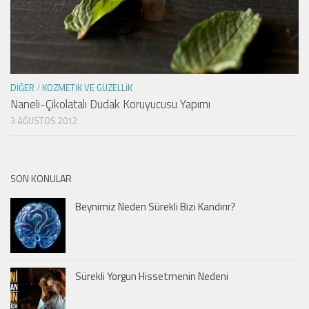
DIĞER
/
KOZMETIK VE GÜZELLIK
Naneli-Çikolatalı Dudak Koruyucusu Yapımı
3 AĞUSTOS 2012
SON KONULAR
Beynimiz Neden Sürekli Bizi Kandırır?
Sürekli Yorgun Hissetmenin Nedeni