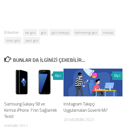
Etiketler:
ela göz
göz
göz makyajı
kahverengi göz
makyaj
mavi göz
yeşil göz
BUNLAR DA ILGINIZI ÇEKEBILIR...
0
0
Samsung Galaxy S8 ve
İnstagram Takipçi
Kırmızı iPhone 7’nin Sağlamlık
Uygulamaları Güvenli Mi?
Testi!
20 HAZIRAN 2023
8 NISAN 2017