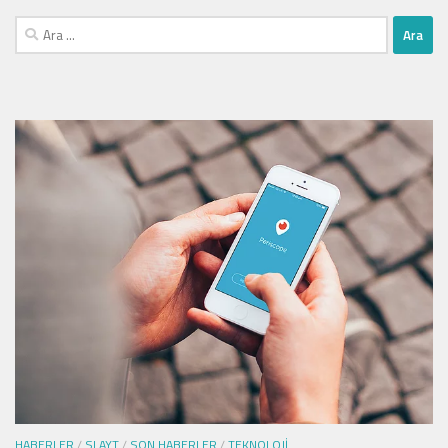
Arama:
HABERLER
/
SLAYT
/
SON HABERLER
/
TEKNOLOJI