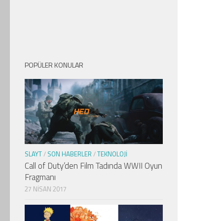
POPÜLER KONULAR
SLAYT
/
SON HABERLER
/
TEKNOLOJI
Call of Duty’den Film Tadında WWII Oyun
Fragmanı
27 NISAN 2017