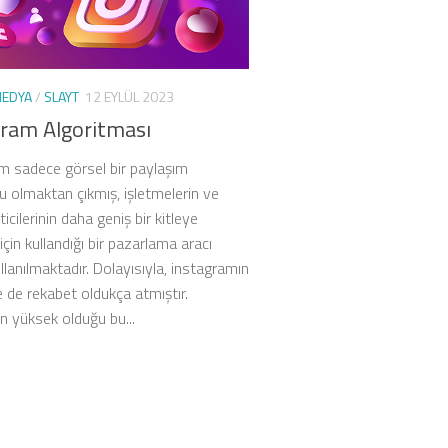
MEDYA
/
SLAYT
12 EYLÜL 2023
gram Algoritması
m sadece görsel bir paylaşım
u olmaktan çıkmış, işletmelerin ve
eticilerinin daha geniş bir kitleye
çin kullandığı bir pazarlama aracı
llanılmaktadır. Dolayısıyla, instagramın
e de rekabet oldukça atmıştır.
n yüksek olduğu bu...