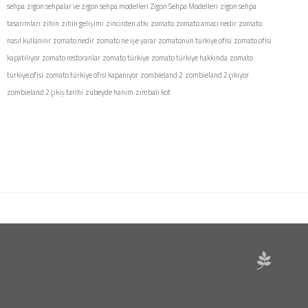
sehpa
zigon sehpalar ve zigon sehpa modelleri
Zigon Sehpa Modelleri
zigon sehpa
tasarımları
zihin
zihin gelişimi
zincirden atkı
zomato
zomato amacı nedir
zomato
nasıl kullanılır
zomato nedir
zomato ne işe yarar
zomatonun türkiye ofisi
zomato ofisi
kapatılıyor
zomato restoranlar
zomato türkiye
zomato türkiye hakkında
zomato
türkiye ofisi
zomato türkiye ofisi kapanıyor
zombieland 2
zombieland 2 çıkıyor
zombieland 2 çıkış tarihi
zübeyde hanım
zımbalı kot