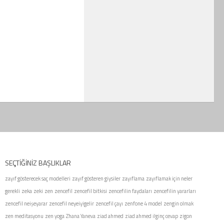
SEÇTIĞINIZ BAŞLIKLAR
zayıf gösterecek saç modelleri
zayıf gösteren giysiler
zayıflama
zayıflamak için neler
gerekli
zeka
zeki
zen
zencefil
zencefil bitkisi
zencefilin faydaları
zencefilin yararları
zencefil neişeyarar
zencefil neyeiyigelir
zencefil çayı
zenfone 4 model
zengin olmak
zen meditasyonu
zen yoga
Zhana Yaneva
ziad ahmed
ziad ahmed ilginç cevap
zigon