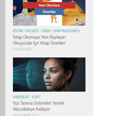
EĞITIM
/
FELSEFE
/
DIĞER
/
KITAP İNCELEMESI
Kitap Okumaya Yeni Başlayan
Okuyucular İçin Kitap Önerileri
9 OCAK 2026
HABERLER
/
SLAYT
Yüz Tanıma Sistemleri Terörle
Mücadeleye Katılıyor
12 HAZIRAN 2017