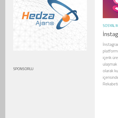
SOSYAL 
İnsta
İnstagra
platform
içerik ür
ulaşmak i
SPONSORLU
olarak ku
içerisind
Rekabeti