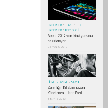
HABERLER
/
SLAYT
/
SON
HABERLER
/
TEKNOLOJI
Apple, 2017 yılın ikinci yarısına
hazırlanıyor
23 MAYIS 2017
FILM DIZI ANIME
/
SLAYT
Zalimliğin Kitabını Yazan
Yönetmen – John Ford
3 MAYIS 2023