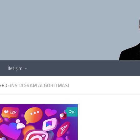
İletişim
GED:
İNSTAGRAM ALGORITMASI
0