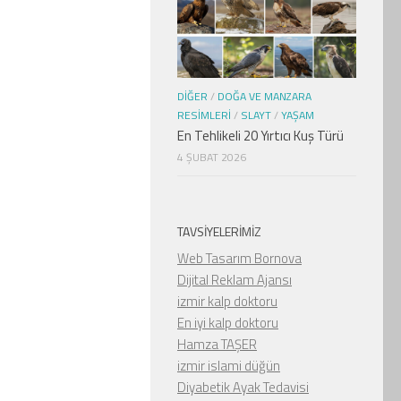
DIĞER
/
DOĞA VE MANZARA
RESIMLERI
/
SLAYT
/
YAŞAM
En Tehlikeli 20 Yırtıcı Kuş Türü
4 ŞUBAT 2026
TAVSIYELERIMIZ
Web Tasarım Bornova
Dijital Reklam Ajansı
izmir kalp doktoru
En iyi kalp doktoru
Hamza TAŞER
izmir islami düğün
Diyabetik Ayak Tedavisi