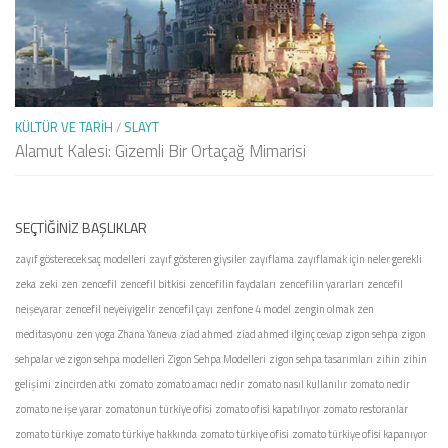
KÜLTÜR VE TARIH
/
SLAYT
Alamut Kalesi: Gizemli Bir Ortaçağ Mimarisi
SEÇTIĞINIZ BAŞLIKLAR
zayıf gösterecek saç modelleri
zayıf gösteren giysiler
zayıflama
zayıflamak için neler gerekli
zeka
zeki
zen
zencefil
zencefil bitkisi
zencefilin faydaları
zencefilin yararları
zencefil
neişeyarar
zencefil neyeiyigelir
zencefil çayı
zenfone 4 model
zengin olmak
zen
meditasyonu
zen yoga
Zhana Yaneva
ziad ahmed
ziad ahmed ilginç cevap
zigon sehpa
zigon
sehpalar ve zigon sehpa modelleri
Zigon Sehpa Modelleri
zigon sehpa tasarımları
zihin
zihin
gelişimi
zincirden atkı
zomato
zomato amacı nedir
zomato nasıl kullanılır
zomato nedir
zomato ne işe yarar
zomatonun türkiye ofisi
zomato ofisi kapatılıyor
zomato restoranlar
zomato türkiye
zomato türkiye hakkında
zomato türkiye ofisi
zomato türkiye ofisi kapanıyor