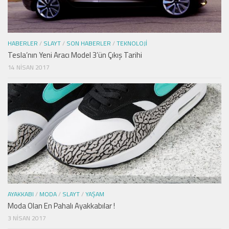
HABERLER
/
SLAYT
/
SON HABERLER
/
TEKNOLOJI
Tesla’nın Yeni Aracı Model 3’ün Çıkış Tarihi
14 NISAN 2017
AYAKKABI
/
MODA
/
SLAYT
/
YAŞAM
Moda Olan En Pahalı Ayakkabılar !
3 NISAN 2017