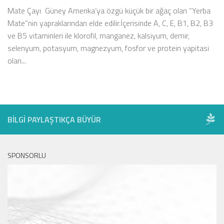
Mate Çayı Güney Amerika’ya özgü küçük bir ağaç olan “Yerba
Mate”nin yapraklarından elde edilir.İçerisinde A, C, E, B1, B2, B3
ve B5 vitaminleri ile klorofil, manganez, kalsiyum, demir,
selenyum, potasyum, magnezyum, fosfor ve protein yapitasi
olan...
BILGI PAYLAŞTIKÇA BÜYÜR
SPONSORLU