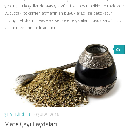
yoktur, bu koşullar dolayısıyla vücutta toksin birikimi olmaktadır.
Vücuttaki toksinleri atmanın en büyük aracı ise detokstur.
Juicing detoksu, meyve ve sebzelerle yapılan, düşük kalorili, bol
vitamin ve minarelli, vücudu...
0
ŞIFALI BITKILER
10 ŞUBAT 2016
Mate Çayı Faydaları