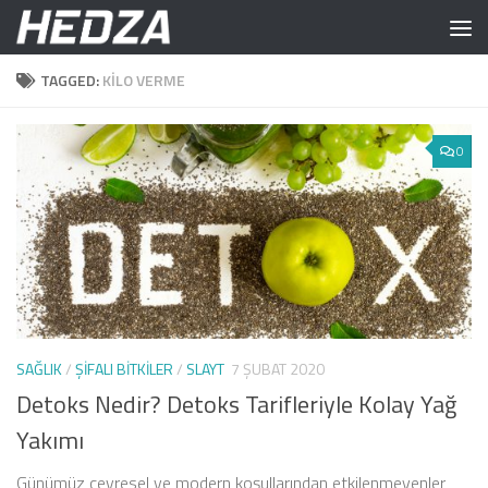
Skip to content
TAGGED:
KILO VERME
0
SAĞLIK
/
ŞIFALI BITKILER
/
SLAYT
7 ŞUBAT 2020
Detoks Nedir? Detoks Tarifleriyle Kolay Yağ
Yakımı
Günümüz çevresel ve modern koşullarından etkilenmeyenler