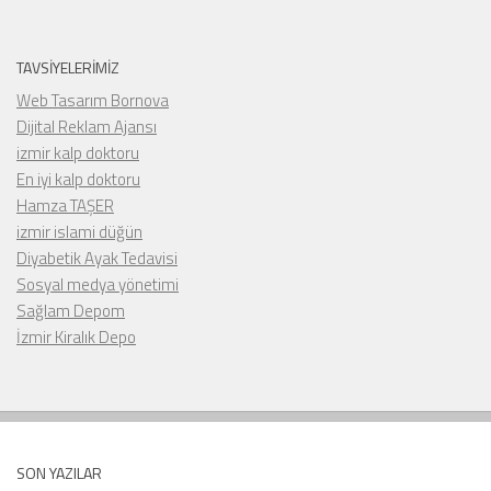
TAVSIYELERIMIZ
Web Tasarım Bornova
Dijital Reklam Ajansı
izmir kalp doktoru
En iyi kalp doktoru
Hamza TAŞER
izmir islami düğün
Diyabetik Ayak Tedavisi
Sosyal medya yönetimi
Sağlam Depom
İzmir Kiralık Depo
SON YAZILAR