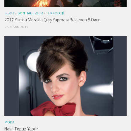
SLAYT
/
SON HABERLER
/
TEKNOLOJI
2017 Yılın’da Merakla Çıkış Yapması Beklenen 8 Oyun
26 NISAN 2017
MODA
Nasıl Topuz Yapılır