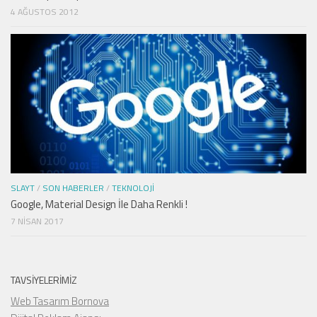
4 AĞUSTOS 2012
SLAYT
/
SON HABERLER
/
TEKNOLOJI
Google, Material Design İle Daha Renkli !
7 NISAN 2017
TAVSIYELERIMIZ
Web Tasarım Bornova