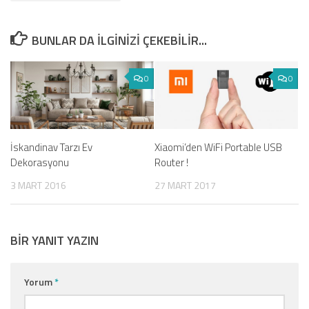
BUNLAR DA ILGINIZI ÇEKEBILIR...
0
0
İskandinav Tarzı Ev
Xiaomi’den WiFi Portable USB
Dekorasyonu
Router !
3 MART 2016
27 MART 2017
BIR YANIT YAZIN
Yorum
*