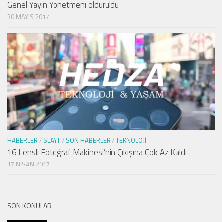
Genel Yayın Yönetmeni öldürüldü
30 MAYIS 2017
HABERLER
/
SLAYT
/
SON HABERLER
/
TEKNOLOJI
16 Lensli Fotoğraf Makinesi’nin Çıkışına Çok Az Kaldı
17 NISAN 2017
SON KONULAR