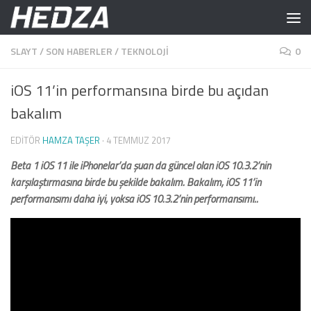
Skip to content
SLAYT
/
SON HABERLER
/
TEKNOLOJI
0
iOS 11’in performansına birde bu açıdan
bakalım
EDITÖR
HAMZA TAŞER
·
4 TEMMUZ 2017
Beta 1 iOS 11 ile iPhonelar’da şuan da güncel olan iOS 10.3.2’nin
karşılaştırmasına birde bu şekilde bakalım. Bakalım, iOS 11’in
performansımı daha iyi, yoksa iOS 10.3.2’nin performansımı..