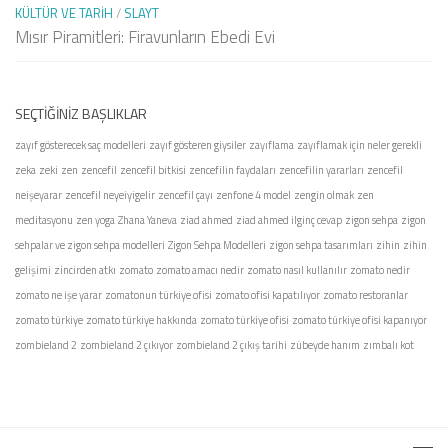
KÜLTÜR VE TARIH
/
SLAYT
Mısır Piramitleri: Firavunların Ebedi Evi
SEÇTIĞINIZ BAŞLIKLAR
zayıf gösterecek saç modelleri
zayıf gösteren giysiler
zayıflama
zayıflamak için neler gerekli
zeka
zeki
zen
zencefil
zencefil bitkisi
zencefilin faydaları
zencefilin yararları
zencefil
neişeyarar
zencefil neyeiyigelir
zencefil çayı
zenfone 4 model
zengin olmak
zen
meditasyonu
zen yoga
Zhana Yaneva
ziad ahmed
ziad ahmed ilginç cevap
zigon sehpa
zigon
sehpalar ve zigon sehpa modelleri
Zigon Sehpa Modelleri
zigon sehpa tasarımları
zihin
zihin
gelişimi
zincirden atkı
zomato
zomato amacı nedir
zomato nasıl kullanılır
zomato nedir
zomato ne işe yarar
zomatonun türkiye ofisi
zomato ofisi kapatılıyor
zomato restoranlar
zomato türkiye
zomato türkiye hakkında
zomato türkiye ofisi
zomato türkiye ofisi kapanıyor
zombieland 2
zombieland 2 çıkıyor
zombieland 2 çıkış tarihi
zübeyde hanım
zımbalı kot