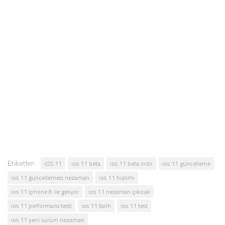
Etiketler:
iOS 11
ios 11 beta
ios 11 beta indir
ios 11 güncelleme
ios 11 güncellemesi nezaman
ios 11 hızlımı
ios 11 iphone 8 ile geliyor
ios 11 nezaman çıkıcak
ios 11 performans testi
ios 11 tarih
ios 11 test
ios 11 yeni sürüm nezaman