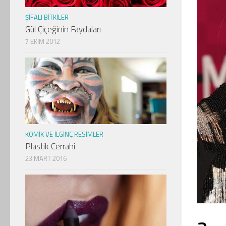
ŞIFALI BITKILER
Gül Çiçeğinin Faydaları
7 EKIM 2012
KOMIK VE İLGINÇ RESIMLER
Plastik Cerrahi
23 MART 2016