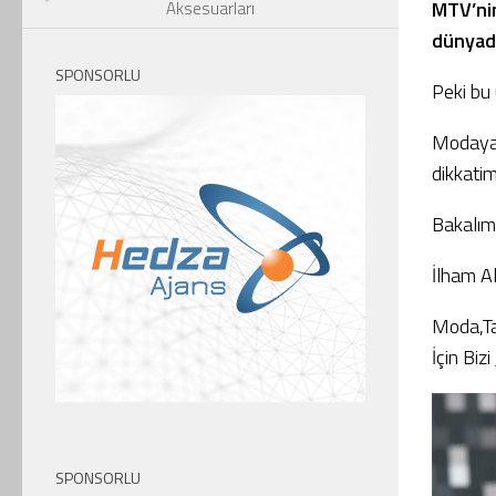
MTV’nin
Aksesuarları
dünyada
SPONSORLU
Peki bu 
Modaya 
dikkatimi
Bakalım
İlham A
Moda,Ta
İçin Bizi
SPONSORLU