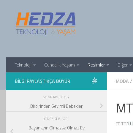
Skip to content
Teknoloji
Gündelik Yaşam
Resimler
Diğer
BILGI PAYLAŞTIKÇA BÜYÜR
MODA
/
SONRAKI BLOG
MTV
Birbirinden Sevimli Bebekler
ÖNCEKI BLOG
EDITÖR
H
Bayanların Olmazsa Olmaz Ev