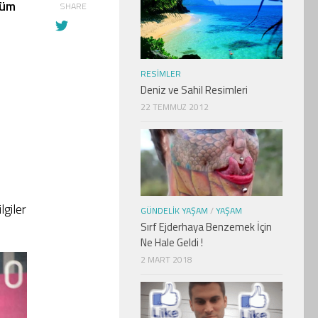
tüm
SHARE
RESIMLER
Deniz ve Sahil Resimleri
22 TEMMUZ 2012
lgiler
GÜNDELIK YAŞAM
/
YAŞAM
Sırf Ejderhaya Benzemek İçin
Ne Hale Geldi !
2 MART 2018