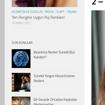
2 –
KOZMETIK VE GÜZELLIK
/
MODA
/
SLAYT
/
YAŞAM
Ten Rengine Uygun Ruj Renkleri!
16 MART 2017
SON KONULAR
Beynimiz Neden Sürekli Bizi
Kandırır?
Sürekli Yorgun Hissetmenin
Nedeni
Bir Gecede Ortadan Kaybolan
Medeniyetler