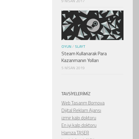
9 NISAN 2017
OYUN
/
SLAYT
Steam Kullanarak Para
Kazanmanın Yolları
5 NISAN 2019
TAVSIYELERIMIZ
Web Tasarım Bornova
Dijital Reklam Ajansı
izmir kalp doktoru
En iyi kalp doktoru
Hamza TAŞER