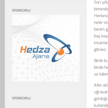
Son yıl
birinin
SPONSORLU
Herkesi
neler ol
benim gi
bay baya
insanlar
gitmez.
Birde b
biride h
ve tabir
Altın a
uğrasam
gördüğü
SPONSORLU
kullandı