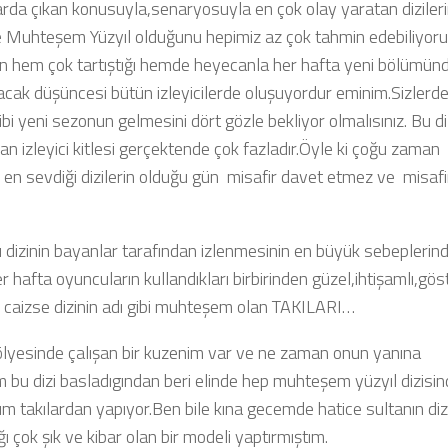
larda çıkan konusuyla,senaryosuyla en çok olay yaratan diziler
de Muhteşem Yüzyıl olduğunu hepimiz az çok tahmin edebiliyoru
n hem çok tartıştığı hemde heyecanla her hafta yeni bölümün
acak düşüncesi bütün izleyicilerde oluşuyordur eminim.Sizlerd
bi yeni sezonun gelmesini dört gözle bekliyor olmalısınız. Bu di
n izleyici kitlesi gerçektende çok fazladır.Öyle ki çoğu zaman
 en sevdiği dizilerin olduğu gün misafir davet etmez ve misafi
u dizinin bayanlar tarafından izlenmesinin en büyük sebeplerin
er hafta oyuncuların kullandıkları birbirinden güzel,ihtişamlı,göst
i caizse dizinin adı gibi muhteşem olan TAKILARI…
tölyesinde çalışan bir kuzenim var ve ne zaman onun yanına
 bu dizi basladıgından beri elinde hep muhteşem yüzyıl dizisi
m takılardan yapıyor.Ben bile kına gecemde hatice sultanın diz
ğı çok şık ve kibar olan bir modeli yaptırmıştım.