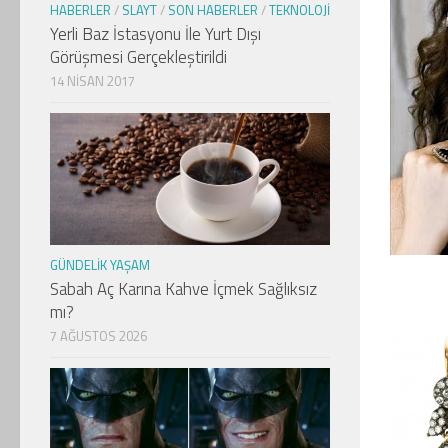
HABERLER
/
SLAYT
/
SON HABERLER
/
TEKNOLOJI
Yerli Baz İstasyonu İle Yurt Dışı
Görüşmesi Gerçekleştirildi
14 NISAN 2017
GÜNDELIK YAŞAM
Sabah Aç Karına Kahve İçmek Sağlıksız
mı?
7 AĞUSTOS 2026