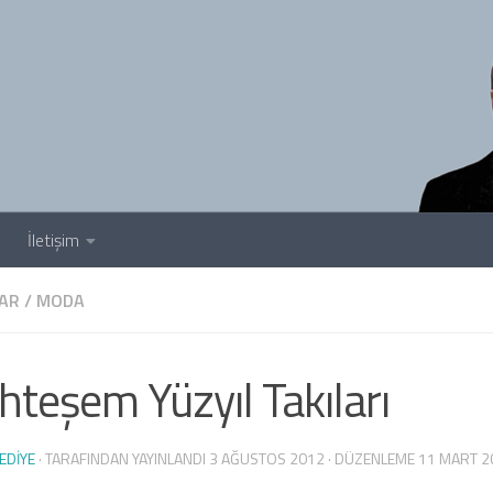
İletişim
AR
/
MODA
teşem Yüzyıl Takıları
EDIYE
· TARAFINDAN YAYINLANDI
3 AĞUSTOS 2012
· DÜZENLEME
11 MART 2