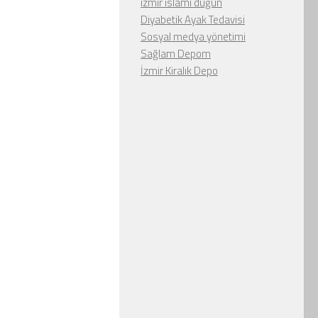
izmir islami düğün
Diyabetik Ayak Tedavisi
Sosyal medya yönetimi
Sağlam Depom
İzmir Kiralık Depo