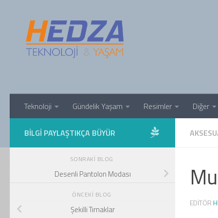
Skip to content
Teknoloji
Gündelik Yaşam
Resimler
Diğer
BILGI PAYLAŞTIKÇA BÜYÜR
AKSESU
SONRAKI BLOG
Muh
Desenli Pantolon Modası
ÖNCEKI BLOG
EDITÖR
H
Şekilli Tırnaklar