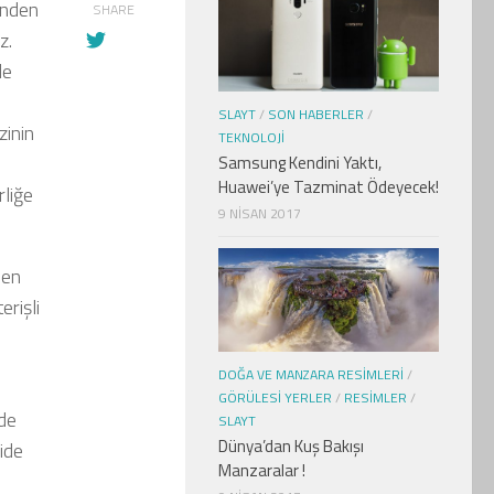
inden
SHARE
z.
de
e
SLAYT
/
SON HABERLER
/
zinin
TEKNOLOJI
Samsung Kendini Yaktı,
Huawei’ye Tazminat Ödeyecek!
rliğe
9 NISAN 2017
den
erişli
DOĞA VE MANZARA RESIMLERI
/
GÖRÜLESI YERLER
/
RESIMLER
/
nde
SLAYT
Dünya’dan Kuş Bakışı
ide
Manzaralar !