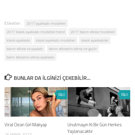
Etiketler:
2017 ayakkabi modelleri
2017 klasik ayakkabı modelleri trend
2017 takım elbise modelleri
klasik ayakkabı
klasik ayakkabı modelleri
klasik ayakkabılar
takım elbise ve ayakabı
takım elbisenin altına ne giyilir
takm elbisenin altına ayakkabı
BUNLAR DA ILGINIZI ÇEKEBILIR...
0
0
Viral Clean Girl Makyajı
Unutmayın Ki Bir Gün Herkes
Yaşlanacaktır
26 MAYIS 2023