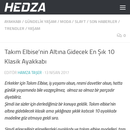
Skip to content
AYAKKABI
/
GÜNDELIK YAŞAM
/
MODA
/
SLAYT
/
SON HABERLER
/
TRENDLER
/
YAŞAM
0
Takım Elbise’nin Altına Gidecek En Şık 10
Klasik Ayakkabı
EDITÖR
HAMZA TAŞER
·
13 NISAN 2017
Erkekler için Takım Elbise, iş yaşamı olsun, resmi davetler olsun, hatta
günlük yaşamında bile vazgeçilmez, olmaz sa olmaz bir parçadır
diyebiliriz.
Şimdi ise sizler için derlediğimiz bir konuya geldik. Takım elbise’nin
altına gidebilecek klasik ama şıklığınıza şıklık katıcak 10 ayakkabı
modeline göz atmaya geldi sıra.
Şimdi göreceğiniz görsellerdeki ayakkabı ve takım elbise modelleri, tam