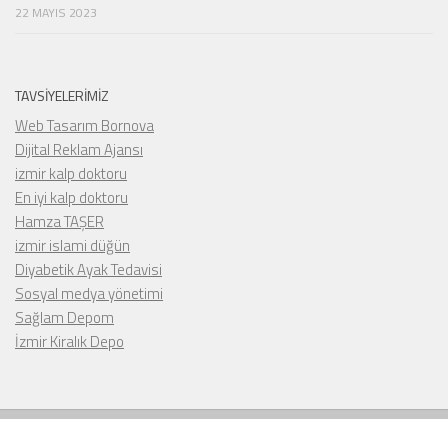
22 MAYIS 2023
TAVSIYELERIMIZ
Web Tasarım Bornova
Dijital Reklam Ajansı
izmir kalp doktoru
En iyi kalp doktoru
Hamza TAŞER
izmir islami düğün
Diyabetik Ayak Tedavisi
Sosyal medya yönetimi
Sağlam Depom
İzmir Kiralık Depo