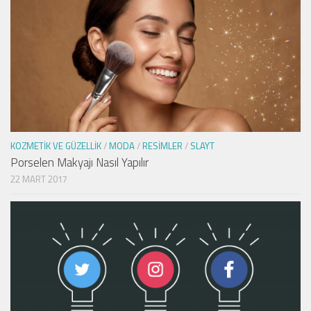
KOZMETIK VE GÜZELLIK
/
MODA
/
RESIMLER
/
SLAYT
Porselen Makyajı Nasıl Yapılır
22 MART 2017