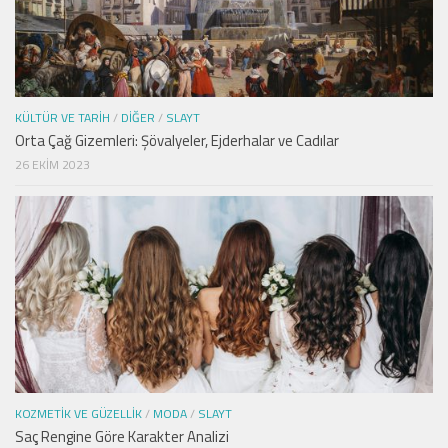
KÜLTÜR VE TARIH
/
DIĞER
/
SLAYT
Orta Çağ Gizemleri: Şövalyeler, Ejderhalar ve Cadılar
26 EKIM 2023
KOZMETIK VE GÜZELLIK
/
MODA
/
SLAYT
Saç Rengine Göre Karakter Analizi