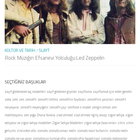
KÜLTÜR VE TARIH
/
SLAYT
Rock Müziğin Efsanevi Yolculuğu:Led Zeppelin
SEÇTIĞINIZ BAŞLIKLAR
zayıf gösterecek saç modelleri
zayıf gösteren giysiler
zayıflama
zayıflamak için neler gerekli
zeka
zeki
zen
zencefil
zencefil bitkisi
zencefilin faydaları
zencefilin yararları
zencefil
neişeyarar
zencefil neyeiyigelir
zencefil çayı
zenfone 4 model
zengin olmak
zen
meditasyonu
zen yoga
Zhana Yaneva
ziad ahmed
ziad ahmed ilginç cevap
zigon sehpa
zigon
sehpalar ve zigon sehpa modelleri
Zigon Sehpa Modelleri
zigon sehpa tasarımları
zihin
zihin
gelişimi
zincirden atkı
zomato
zomato amacı nedir
zomato nasıl kullanılır
zomato nedir
zomato ne işe yarar
zomatonun türkiye ofisi
zomato ofisi kapatılıyor
zomato restoranlar