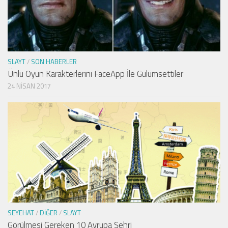
SLAYT
/
SON HABERLER
Ünlü Oyun Karakterlerini FaceApp İle Gülümsettiler
24 NISAN 2017
SEYEHAT
/
DIĞER
/
SLAYT
Görülmesi Gereken 10 Avrupa Şehri