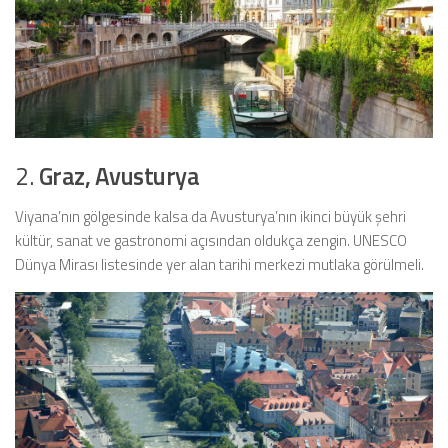
2.
Graz, Avusturya
Viyana’nın gölgesinde kalsa da Avusturya’nın ikinci büyük şehri
kültür, sanat ve gastronomi açısından oldukça zengin. UNESCO
Dünya Mirası listesinde yer alan tarihi merkezi mutlaka görülmeli.