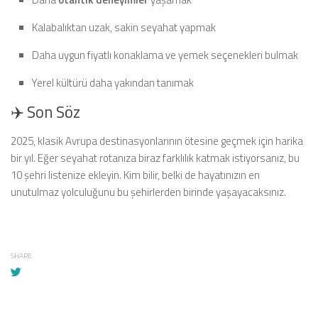
Kalabalıktan uzak, sakin seyahat yapmak
Daha uygun fiyatlı konaklama ve yemek seçenekleri bulmak
Yerel kültürü daha yakından tanımak
✈️ Son Söz
2025, klasik Avrupa destinasyonlarının ötesine geçmek için harika
bir yıl. Eğer seyahat rotanıza biraz farklılık katmak istiyorsanız, bu
10 şehri listenize ekleyin. Kim bilir, belki de hayatınızın en
unutulmaz yolculuğunu bu şehirlerden birinde yaşayacaksınız.
SHARE