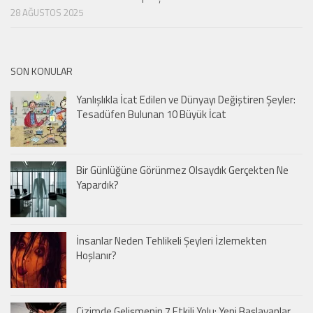
28 AĞUSTOS 2025
SON KONULAR
Yanlışlıkla İcat Edilen ve Dünyayı Değiştiren Şeyler:
Tesadüfen Bulunan 10 Büyük İcat
Bir Günlüğüne Görünmez Olsaydık Gerçekten Ne
Yapardık?
İnsanlar Neden Tehlikeli Şeyleri İzlemekten
Hoşlanır?
Çizimde Gelişmenin 7 Etkili Yolu: Yeni Başlayanlar