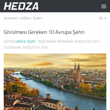
Skip to content
SEYEHAT
/
DIĞER
/
SLAYT
0
Görülmesi Gereken 10 Avrupa Şehri
EDITÖR
HAMZA TAŞER
· TARAFINDAN YAYINLANDI
28 AĞUSTOS 2025
·
DÜZENLEME
28 AĞUSTOS 2025