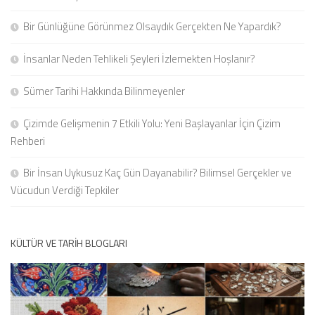
Bir Günlüğüne Görünmez Olsaydık Gerçekten Ne Yapardık?
İnsanlar Neden Tehlikeli Şeyleri İzlemekten Hoşlanır?
Sümer Tarihi Hakkında Bilinmeyenler
Çizimde Gelişmenin 7 Etkili Yolu: Yeni Başlayanlar İçin Çizim
Rehberi
Bir İnsan Uykusuz Kaç Gün Dayanabilir? Bilimsel Gerçekler ve
Vücudun Verdiği Tepkiler
KÜLTÜR VE TARIH BLOGLARI