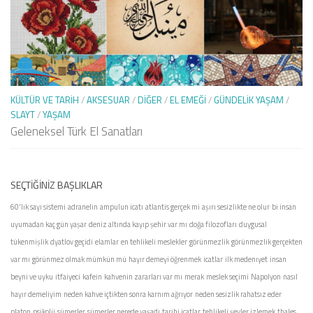
KÜLTÜR VE TARIH
/
AKSESUAR
/
DIĞER
/
EL EMEĞI
/
GÜNDELIK YAŞAM
/
SLAYT
/
YAŞAM
Geleneksel Türk El Sanatları
SEÇTIĞINIZ BAŞLIKLAR
60'lık sayı sistemi
adranelin
ampulun icatı
atlantis gerçek mi
aşırı sesizlikte ne olur
bi insan
uyumadan kaç gün yaşar
deniz altında kayıp şehir var mı
doğa filozofları
duygusal
tükenmişlik
dyatlov geçidi
elamlar
en tehlikeli meslekler
görünmezlik
görünmezlik gerçekten
var mı
görünmez olmak mümkün mü
hayır demeyi öğrenmek
icatlar
ilk medenıyet
insan
beyni ve uyku
itfaiyeci
kafein
kahvenin zararları var mı
merak
meslek seçimi
Napolyon
nasıl
hayır demeliyim
neden kahve içtikten sonra karnım ağrıyor
neden sesizlik rahatsız eder
platon
psikolji
sümerler
sümerler nerede yaşadı
tarihi icatlar
tehlikeli şeyler izlemek
thales