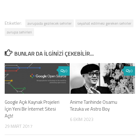
Etiketler:
avrupada gezilecek sehirler
seyahat edilmesi gereken sehirler
avrupa sehirleri
BUNLAR DA ILGINIZI ÇEKEBILIR...
0
0
Google Açık Kaynak Projeleri
Anime Tarihinde Osamu
İçin Yeni Bir İnternet Sitesi
Tezuka ve Astro Boy
Açtı!
6 EKIM 2023
29 MART 2017