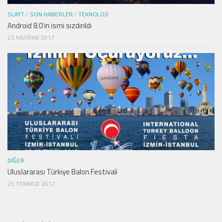
SLAYT
/
SON HABERLER
/
TEKNOLOJI
Android 8.0’ın ismi sızdırıldı
23 HAZIRAN 2017
DIĞER
Uluslararası Türkiye Balon Festivali
25 TEMMUZ 2012