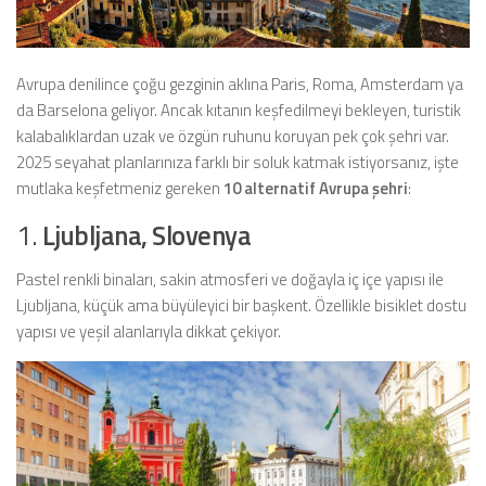
Avrupa denilince çoğu gezginin aklına Paris, Roma, Amsterdam ya
da Barselona geliyor. Ancak kıtanın keşfedilmeyi bekleyen, turistik
kalabalıklardan uzak ve özgün ruhunu koruyan pek çok şehri var.
2025 seyahat planlarınıza farklı bir soluk katmak istiyorsanız, işte
mutlaka keşfetmeniz gereken
10 alternatif Avrupa şehri
:
1.
Ljubljana, Slovenya
Pastel renkli binaları, sakin atmosferi ve doğayla iç içe yapısı ile
Ljubljana, küçük ama büyüleyici bir başkent. Özellikle bisiklet dostu
yapısı ve yeşil alanlarıyla dikkat çekiyor.