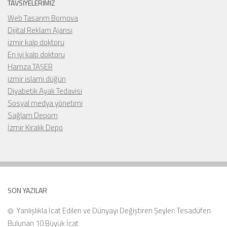
TAVSIYELERIMIZ
Web Tasarım Bornova
Dijital Reklam Ajansı
izmir kalp doktoru
En iyi kalp doktoru
Hamza TAŞER
izmir islami düğün
Diyabetik Ayak Tedavisi
Sosyal medya yönetimi
Sağlam Depom
İzmir Kiralık Depo
SON YAZILAR
Yanlışlıkla İcat Edilen ve Dünyayı Değiştiren Şeyler: Tesadüfen
Bulunan 10 Büyük İcat