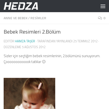
Skip to content
ANNE VE BEBEK
/
RESIMLER
0
Bebek Resimleri 2.Bölüm
EDITÖR
HAMZA TAŞER
· TARAFINDAN YAYINLANDI
25 TEMMUZ 2012
·
DÜZENLEME
5 AĞUSTOS 2012
Sizler için seçtiğim bebek resimlerinin, 2.bölümünü sunuyorum.
Çooooooooooook tatlılar 🙂