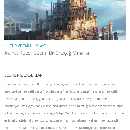
KÜLTÜR VE TARIH
/
SLAYT
Alamut Kalesi: Gizemli Bir Ortaçağ Mimarisi
SEÇTIĞINIZ BAŞLIKLAR
zayıf gösterecek saç modelleri
zayıf gösteren giysiler
zayıflama
zayıflamak için neler gerekli
zeka
zeki
zen
zencefil
zencefil bitkisi
zencefilin faydaları
zencefilin yararları
zencefil
neişeyarar
zencefil neyeiyigelir
zencefil çayı
zenfone 4 model
zengin olmak
zen
meditasyonu
zen yoga
Zhana Yaneva
ziad ahmed
ziad ahmed ilginç cevap
zigon sehpa
zigon
sehpalar ve zigon sehpa modelleri
Zigon Sehpa Modelleri
zigon sehpa tasarımları
zihin
zihin
gelişimi
zincirden atkı
zomato
zomato amacı nedir
zomato nasıl kullanılır
zomato nedir
zomato ne işe yarar
zomatonun türkiye ofisi
zomato ofisi kapatılıyor
zomato restoranlar