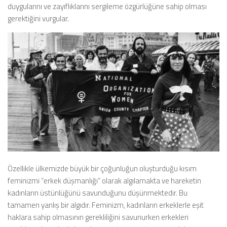
duygularını ve zayıflıklarını sergileme özgürlüğüne sahip olması
gerektiğini vurgular.
Özellikle ülkemizde büyük bir çoğunluğun oluşturduğu kısım
feminizmi “erkek düşmanlığı” olarak algılamakta ve hareketin
kadınların üstünlüğünü savunduğunu düşünmektedir. Bu
tamamen yanlış bir algıdır. Feminizm, kadınların erkeklerle eşit
haklara sahip olmasının gerekliliğini savunurken erkekleri