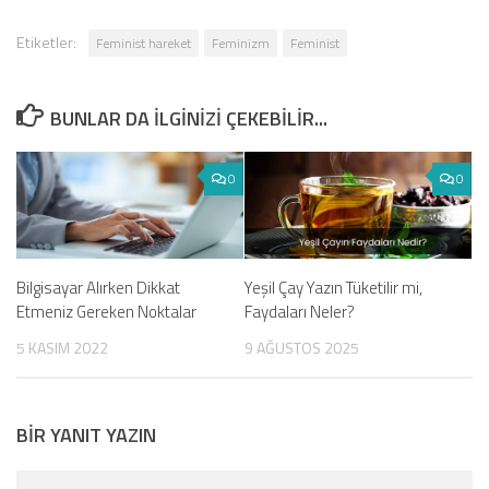
Etiketler:
Feminist hareket
Feminizm
Feminist
BUNLAR DA ILGINIZI ÇEKEBILIR...
0
0
Yeşil Çay Yazın Tüketilir mi,
Bilgisayar Alırken Dikkat
Faydaları Neler?
Etmeniz Gereken Noktalar
9 AĞUSTOS 2025
5 KASIM 2022
BIR YANIT YAZIN