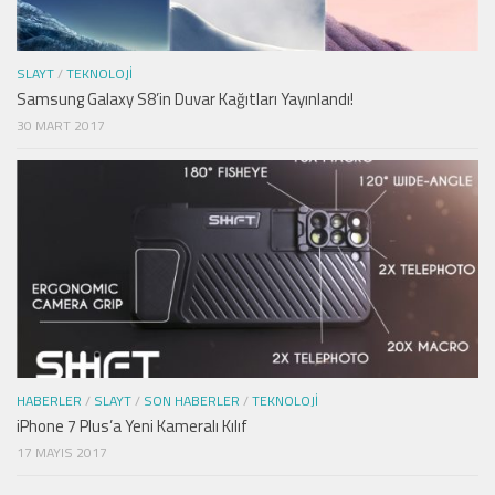
SLAYT
/
TEKNOLOJI
Samsung Galaxy S8’in Duvar Kağıtları Yayınlandı!
30 MART 2017
HABERLER
/
SLAYT
/
SON HABERLER
/
TEKNOLOJI
iPhone 7 Plus’a Yeni Kameralı Kılıf
17 MAYIS 2017