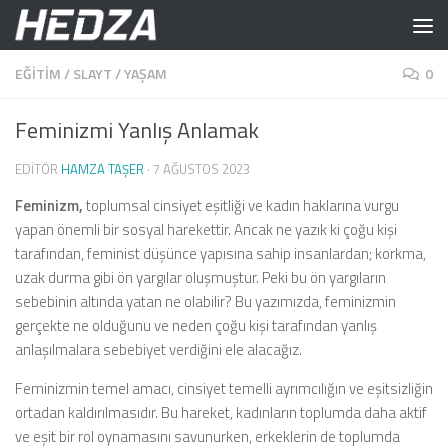
Skip to content
EĞITIM
/
SLAYT
/
YAŞAM
0
Feminizmi Yanlış Anlamak
EDITÖR
HAMZA TAŞER
·
7 AĞUSTOS 2023
Feminizm,
toplumsal cinsiyet eşitliği ve kadın haklarına vurgu
yapan önemli bir sosyal harekettir. Ancak ne yazık ki çoğu kişi
tarafından, feminist düşünce yapısına sahip insanlardan; korkma,
uzak durma gibi ön yargılar oluşmuştur. Peki bu ön yargıların
sebebinin altında yatan ne olabilir? Bu yazımızda, feminizmin
gerçekte ne olduğunu ve neden çoğu kişi tarafından yanlış
anlaşılmalara sebebiyet verdiğini ele alacağız.
Feminizmin temel amacı, cinsiyet temelli ayrımcılığın ve eşitsizliğin
ortadan kaldırılmasıdır. Bu hareket, kadınların toplumda daha aktif
ve eşit bir rol oynamasını savunurken, erkeklerin de toplumda