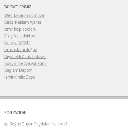
TAVSIYELERIMIZ
Web Tasarım Bornova
Dijital Reklam Ajansı
izmir kalp doktoru
En iyi kalp doktoru
Hamza TAŞER
izmir islami düğün
Diyabetik Ayak Tedavisi
Sosyal medya yönetimi
Sağlam Depom
İzmir Kiralık Depo
SON YAZILAR
Soğuk Duşun Faydaları Nelerdir?