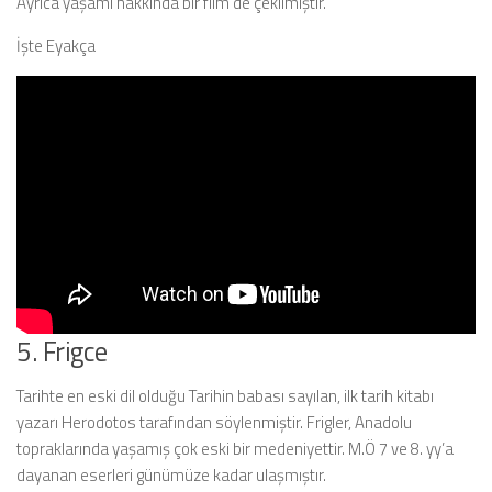
Ayrıca yaşamı hakkında bir film de çekilmiştir.
İşte Eyakça
5. Frigce
Tarihte en eski dil olduğu Tarihin babası sayılan, ilk tarih kitabı
yazarı Herodotos tarafından söylenmiştir. Frigler, Anadolu
topraklarında yaşamış çok eski bir medeniyettir. M.Ö 7 ve 8. yy’a
dayanan eserleri günümüze kadar ulaşmıştır.