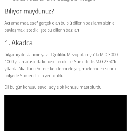
Biliyor muydunuz?
Acı ama maalesef gerçek olan bu ölü dillerin bazılarını sizinle
paylaşmak istedik. İşte bu dillerin bazıları
1. Akadca
Gılgamış destanının yazıldığı dildir. Mezopotamya’da M.Ö 3000 –
1000 yılları arasında konuşulan ölü bir Sami dilidir. M.Ö 2350’li
yıllarda Akadların Sümer kentlerini ele geçirmelerinden sonra
bölgede Sümer dilinin yerini aldı.
Dil bu gün konuşulsaydı, şöyle bir konuşulması olurdu.