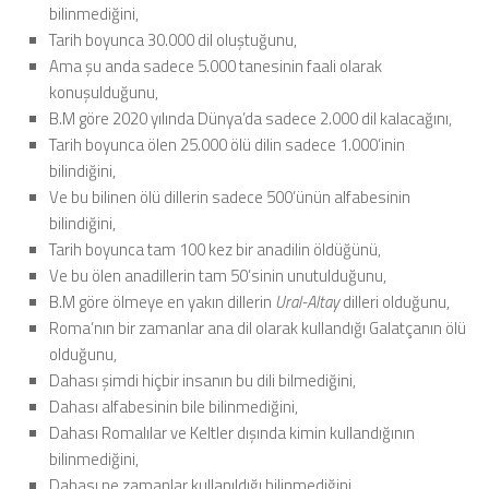
bilinmediğini,
Tarih boyunca 30.000 dil oluştuğunu,
Ama şu anda sadece 5.000 tanesinin faali olarak
konuşulduğunu,
B.M göre 2020 yılında Dünya’da sadece 2.000 dil kalacağını,
Tarih boyunca ölen 25.000 ölü dilin sadece 1.000’inin
bilindiğini,
Ve bu bilinen ölü dillerin sadece 500’ünün alfabesinin
bilindiğini,
Tarih boyunca tam 100 kez bir anadilin öldüğünü,
Ve bu ölen anadillerin tam 50’sinin unutulduğunu,
B.M göre ölmeye en yakın dillerin
Ural-Altay
dilleri olduğunu,
Roma’nın bir zamanlar ana dil olarak kullandığı Galatçanın ölü
olduğunu,
Dahası şimdi hiçbir insanın bu dili bilmediğini,
Dahası alfabesinin bile bilinmediğini,
Dahası Romalılar ve Keltler dışında kimin kullandığının
bilinmediğini,
Dahası ne zamanlar kullanıldığı bilinmediğini,