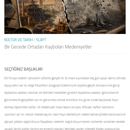
KÜLTÜR VE TARIH
/
SLAYT
Bir Gecede Ortadan Kaybolan Medeniyetler
SEÇTIĞINIZ BAŞLIKLAR
60'lık sayı sistemi
adranelin
atlantis gerçek mi
bi insan uyumadan kaç gün yaşar
deniz altında
kayıp şehir var mı
doğa filozofları
duygusal tükenmişlik
dyatlov geçidi
dünyanın en garip
kaybolma vakaları
elamlar
en tehlikeli meslekler
gizemli kaybolma vakaları
görünmezlik
görünmezlik gerçekten var mı
görünmez olmak mümkün mü
güne zinde başlamak
hayır
demeyi öğrenmek
icatlar
ilk medenıyet
insan beyni ve uyku
itfaiyeci
kafein
kahvenin
zararları var mı
merak
meslek seçimi
nasıl hayır demeliyim
neden kahve içtikten sonra karnım
ağrıyor
platon
soğuk duşun faaydaları nelerdir
soğuk duşun önemi
sümerler
sümerler nerede
yaşadı
tarihi icatlar
tarihin en gizemli olayları
tehlikeli şeyler izlemek
thales
uykusuzluk