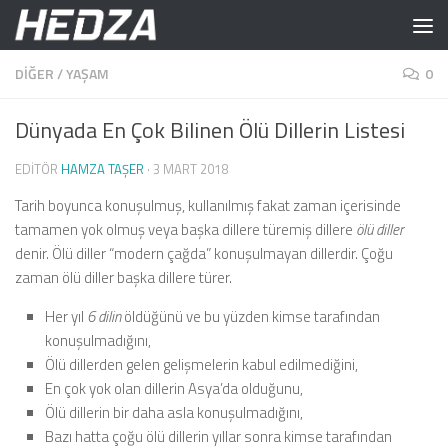
Skip to content
DIĞER
/
YAŞAM
0
Dünyada En Çok Bilinen Ölü Dillerin Listesi
EDITÖR
HAMZA TAŞER
·
3 MART 2018
Tarih boyunca konuşulmuş, kullanılmış fakat zaman içerisinde
tamamen yok olmuş veya başka dillere türemiş dillere
ölü diller
denir. Ölü diller “modern çağda” konuşulmayan dillerdir. Çoğu
zaman ölü diller başka dillere türer.
Her yıl
6 dilin
öldüğünü ve bu yüzden kimse tarafından
konuşulmadığını,
Ölü dillerden gelen gelişmelerin kabul edilmediğini,
En çok yok olan dillerin Asya’da olduğunu,
Ölü dillerin bir daha asla konuşulmadığını,
Bazı hatta çoğu ölü dillerin yıllar sonra kimse tarafından