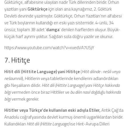
Göktürkçe, alfabesine ulaşılan nadir Türk dillerinden biridir. Orhun
yazıtları yani
Göktürkçe
için olan ana kaynağımız, 2. Göktürk
Devleti devrinde yazılmıştır. Göktürkçe, Orhun Yazıtları’nın alfabesi
ve Türk boylarının kullandığı en eski yazı sistemidir. 4-ünlü, 34
ünsüz, toplam 38 adet ‘
damga
‘ denilen harflerden oluşur. Büyük-
küçük harf ayrımı yoktur. Sağdan sola doğru yazılır ve okunur.
https://www.youtube.com/watch?v=xvedVA7USjY
7. Hititçe
Hitit dili (Hittite Language) yani Hititçe
(
Hitit dilinde : nešili veya
nešaumnili
), Hititlerin veya tabletlerinde kendilerini adlandırdıkları
gibi Neşalıların dilidir.
Hitit dili (Hittite Language) yani Hititçe hakkında
bilgi
vermeden önce biraz Hititliler ve
bu dilin nasıl doğduğu hakkında
bilgi
vermek gerekir.
Hititler veya Türkçe’de kullanılan eski adıyla Etiler,
Antik Çağ’da
Anadolu coğrafyasında devlet kurmuş önemli uygarlıklardan biridir.
Kullandıkları
Hitit dili (Hittite Language)
ise Hint-Avrupa Dilleri