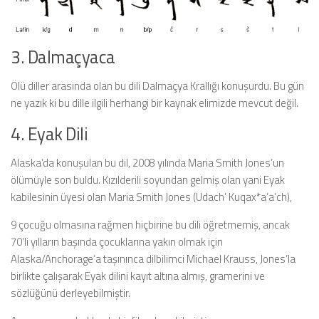
3. Dalmaçyaca
Ölü diller arasında olan bu dili Dalmaçya Krallığı konuşurdu. Bu gün
ne yazık ki bu dille ilgili herhangi bir kaynak elimizde mevcut değil.
4. Eyak Dili
Alaska’da konuşulan bu dil, 2008 yılında Maria Smith Jones’un
ölümüyle son buldu. Kızılderili soyundan gelmiş olan yani Eyak
kabilesinin üyesi olan Maria Smith Jones (Udach’ Kuqax*a’a’ch),
9 çocuğu olmasına rağmen hiçbirine bu dili öğretmemiş, ancak
70’li yılların başında çocuklarına yakın olmak için
Alaska/Anchorage’a taşınınca dilbilimci Michael Krauss, Jones’la
birlikte çalışarak Eyak dilini kayıt altına almış, gramerini ve
sözlüğünü derleyebilmiştir.