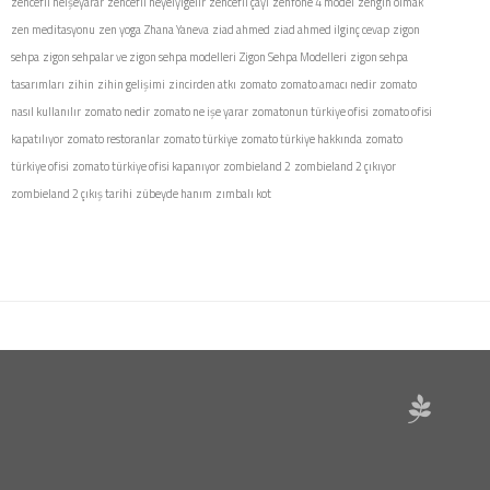
zencefil neişeyarar
zencefil neyeiyigelir
zencefil çayı
zenfone 4 model
zengin olmak
zen meditasyonu
zen yoga
Zhana Yaneva
ziad ahmed
ziad ahmed ilginç cevap
zigon
sehpa
zigon sehpalar ve zigon sehpa modelleri
Zigon Sehpa Modelleri
zigon sehpa
tasarımları
zihin
zihin gelişimi
zincirden atkı
zomato
zomato amacı nedir
zomato
nasıl kullanılır
zomato nedir
zomato ne işe yarar
zomatonun türkiye ofisi
zomato ofisi
kapatılıyor
zomato restoranlar
zomato türkiye
zomato türkiye hakkında
zomato
türkiye ofisi
zomato türkiye ofisi kapanıyor
zombieland 2
zombieland 2 çıkıyor
zombieland 2 çıkış tarihi
zübeyde hanım
zımbalı kot