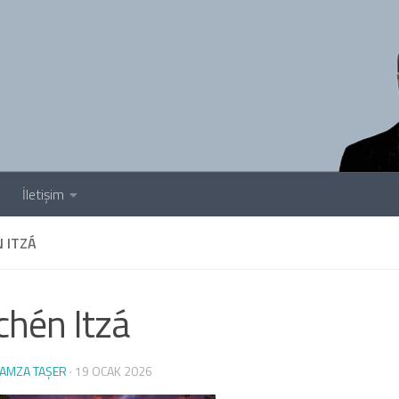
İletişim
 ITZÁ
chén Itzá
AMZA TAŞER
·
19 OCAK 2026