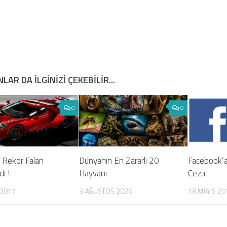
LAR DA ILGINIZI ÇEKEBILIR...
0
0
 Rekor Falan
Dünyanın En Zararlı 20
Facebook’
ı !
Hayvanı
Ceza
 2017
3 AĞUSTOS 2026
18 MAYIS 20