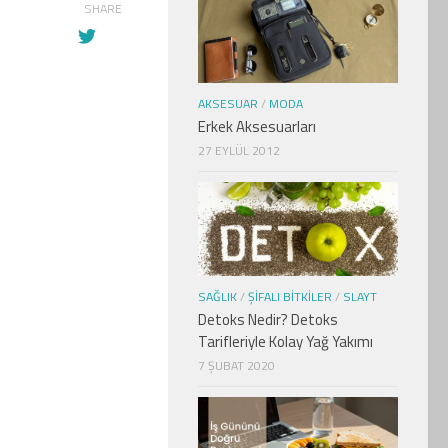
SHARE
AKSESUAR
/
MODA
Erkek Aksesuarları
27 EYLÜL 2012
SAĞLIK
/
ŞIFALI BITKILER
/
SLAYT
Detoks Nedir? Detoks
Tarifleriyle Kolay Yağ Yakımı
7 ŞUBAT 2020