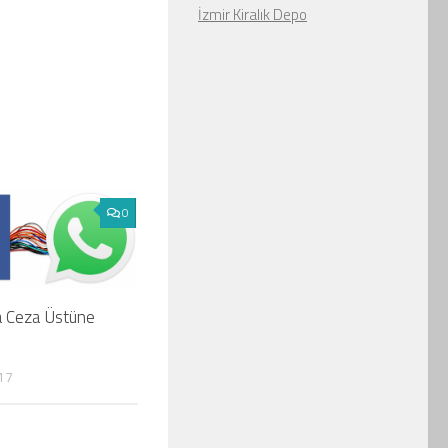
İzmir Kiralık Depo
0
a Ceza Üstüne
17