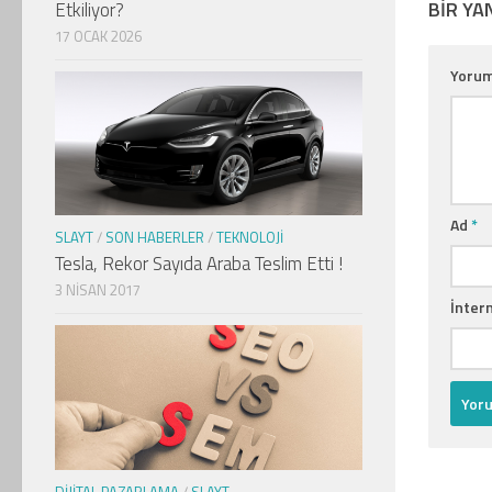
BIR YA
Etkiliyor?
17 OCAK 2026
Yoru
Ad
*
SLAYT
/
SON HABERLER
/
TEKNOLOJI
Tesla, Rekor Sayıda Araba Teslim Etti !
3 NISAN 2017
İntern