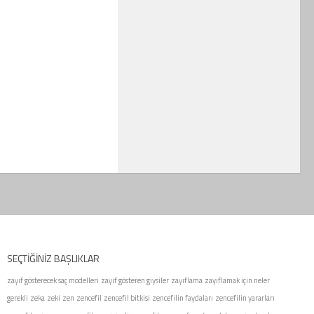
SEÇTIĞINIZ BAŞLIKLAR
zayıf gösterecek saç modelleri
zayıf gösteren giysiler
zayıflama
zayıflamak için neler
gerekli
zeka
zeki
zen
zencefil
zencefil bitkisi
zencefilin faydaları
zencefilin yararları