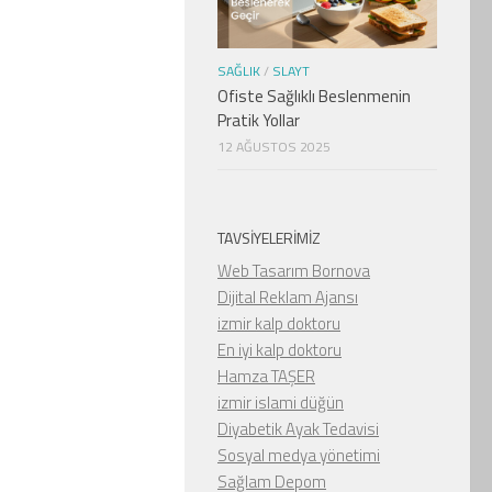
SAĞLIK
/
SLAYT
Ofiste Sağlıklı Beslenmenin
Pratik Yollar
12 AĞUSTOS 2025
TAVSIYELERIMIZ
Web Tasarım Bornova
Dijital Reklam Ajansı
izmir kalp doktoru
En iyi kalp doktoru
Hamza TAŞER
izmir islami düğün
Diyabetik Ayak Tedavisi
Sosyal medya yönetimi
Sağlam Depom