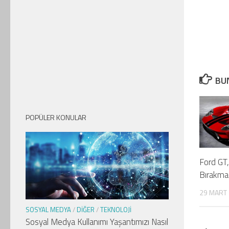
BUN
POPÜLER KONULAR
Ford GT,
Bırakmad
29 MART
SOSYAL MEDYA
/
DIĞER
/
TEKNOLOJI
Sosyal Medya Kullanımı Yaşantımızı Nasıl