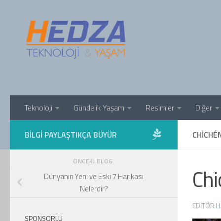
Skip to content
Teknoloji
Gündelik Yaşam
Resimler
Diğer
BILGI PAYLAŞTIKÇA BÜYÜR
CHICHÉN
ÖNCEKI BLOG
Chi
Dünyanın Yeni ve Eski 7 Harikası
Nelerdir?
EDITÖR
H
SPONSORLU