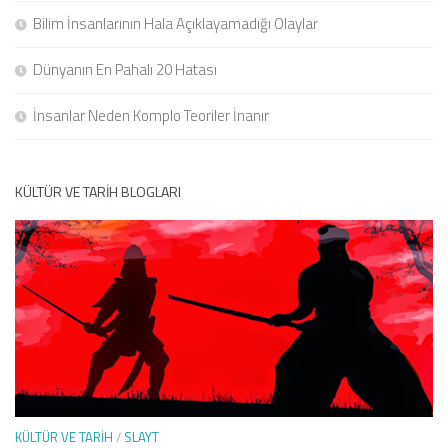
Bilim İnsanlarının Hala Açıklayamadığı Olaylar
Dünyanın En Pahalı 20 Hatası
İnsanlar Neden Komplo Teoriler İnanır
KÜLTÜR VE TARIH BLOGLARI
KÜLTÜR VE TARIH
/
SLAYT