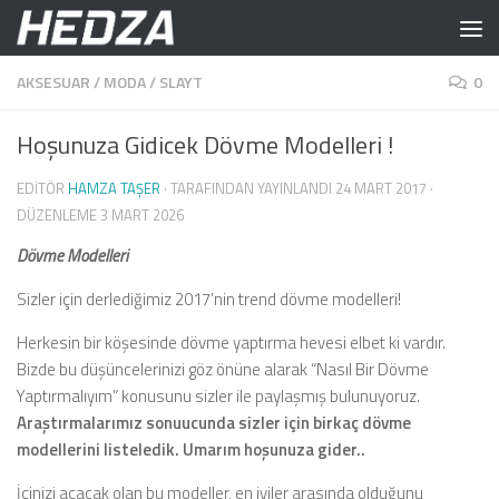
Skip to content
AKSESUAR
/
MODA
/
SLAYT
0
Hoşunuza Gidicek Dövme Modelleri !
EDITÖR
HAMZA TAŞER
· TARAFINDAN YAYINLANDI
24 MART 2017
·
DÜZENLEME
3 MART 2026
Dövme Modelleri
Sizler için derlediğimiz 2017’nin trend dövme modelleri!
Herkesin bir köşesinde dövme yaptırma hevesi elbet ki vardır.
Bizde bu düşüncelerinizi göz önüne alarak “Nasıl Bir Dövme
Yaptırmalıyım” konusunu sizler ile paylaşmış bulunuyoruz.
Araştırmalarımız sonuucunda sizler için birkaç dövme
modellerini listeledik. Umarım hoşunuza gider..
İçinizi açacak olan bu modeller, en iyiler arasında olduğunu