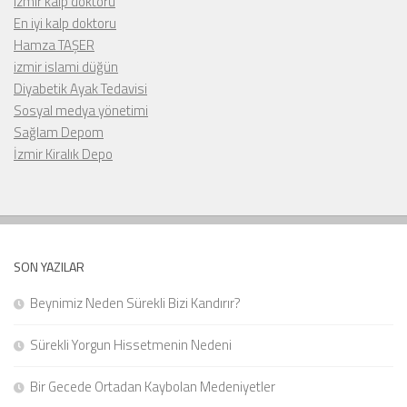
izmir kalp doktoru
En iyi kalp doktoru
Hamza TAŞER
izmir islami düğün
Diyabetik Ayak Tedavisi
Sosyal medya yönetimi
Sağlam Depom
İzmir Kiralık Depo
SON YAZILAR
Beynimiz Neden Sürekli Bizi Kandırır?
Sürekli Yorgun Hissetmenin Nedeni
Bir Gecede Ortadan Kaybolan Medeniyetler