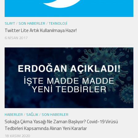
SLAYT
/
SON HABERLER
/
TEKNOLOJI
Twitter Lite Artık Kullanılmaya Hazır!
6 NISAN 2017
HABERLER
/
SAĞLIK
/
SON HABERLER
Sokağa Çıkma Yasağı Ne Zaman Başlıyor? Covid-19 Virüsü
Tedbirleri Kapsamında Alınan Yeni Kararlar
18 KASIM 2020