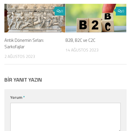
0
0
Antik Dönemin Sırları:
B2B, B2C ve C2C
Sarkofajlar
14 AĞUSTOS 2023
2 AĞUSTOS 2023
BIR YANIT YAZIN
Yorum
*