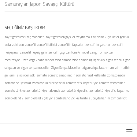
Samuraylar: Japon Savaşçı Kültürü
SEÇTIĞINIZ BAŞLIKLAR
zayıf gösterecek saç modelleri
zayıf gösteren giysiler
zayıflama
zayıflamak için neler gerekli
zeka
zeki
zen
zencefil
zencefil bitkisi
zencefilin faydaları
zencefilin yararları
zencefil
neişeyarar
zencefil neyeiyigelir
zencefil çayı
zenfone 4 model
zengin olmak
zen
meditasyonu
zen yoga
Zhana Yaneva
ziad ahmed
ziad ahmed ilginç cevap
zigon sehpa
zigon
sehpalar ve zigon sehpa modelleri
Zigon Sehpa Modelleri
zigon sehpa tasarımları
zihin
zihin
gelişimi
zincirden atkı
zomato
zomato amacı nedir
zomato nasıl kullanılır
zomato nedir
zomato ne işe yarar
zomatonun türkiye ofisi
zomato ofisi kapatılıyor
zomato restoranlar
zomato türkiye
zomato türkiye hakkında
zomato türkiye ofisi
zomato türkiye ofisi kapanıyor
zombieland 2
zombieland 2 çıkıyor
zombieland 2 çıkış tarihi
zübeyde hanım
zımbalı kot