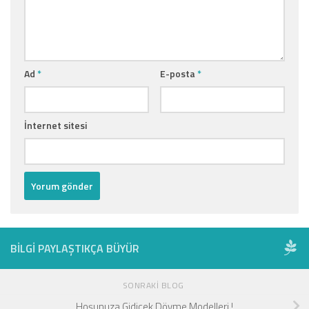
Ad
*
E-posta
*
İnternet sitesi
BILGI PAYLAŞTIKÇA BÜYÜR
SONRAKI BLOG
Hoşunuza Gidicek Dövme Modelleri !