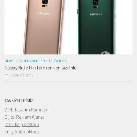
SLAYT
/
SON HABERLER
/
TEKNOLOJI
Galaxy Note 8’in tüm renkleri sızdırıldı
14 HAZIRAN 2017
TAVSIYELERIMIZ
Web Tasarım Bornova
Dijital Reklam Ajansı
izmir kalp doktoru
En iyi kalp doktoru