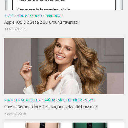
SLAYT
/
SON HABERLER
/
TEKNOLOJI
Apple, iOS.3.2 Beta 2 Sürümünü Yayınladı !
11 NISAN 2017
KOZMETIK VE GÜZELLIK
/
SAĞLIK
/
ŞIFALI BITKILER
/
SLAYT
Cansız Görünen İnce Telli Saçlarınızdan Bıktınız mı ?
6 KASIM 2018