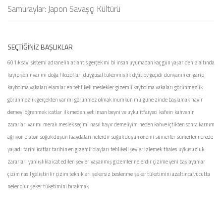
Samuraylar: Japon Savaşçı Kültürü
SEÇTIĞINIZ BAŞLIKLAR
60'lık sayı sistemi
adranelin
atlantis gerçek mi
bi insan uyumadan kaç gün yaşar
deniz altında
kayıp şehir var mı
doğa filozofları
duygusal tükenmişlik
dyatlov geçidi
dünyanın en garip
kaybolma vakaları
elamlar
en tehlikeli meslekler
gizemli kaybolma vakaları
görünmezlik
görünmezlik gerçekten var mı
görünmez olmak mümkün mü
güne zinde başlamak
hayır
demeyi öğrenmek
icatlar
ilk medenıyet
insan beyni ve uyku
itfaiyeci
kafein
kahvenin
zararları var mı
merak
meslek seçimi
nasıl hayır demeliyim
neden kahve içtikten sonra karnım
ağrıyor
platon
soğuk duşun faaydaları nelerdir
soğuk duşun önemi
sümerler
sümerler nerede
yaşadı
tarihi icatlar
tarihin en gizemli olayları
tehlikeli şeyler izlemek
thales
uykusuzluk
zararları
yanlışlıkla icat edilen şeyler
yaşanmış gizemler nelerdir
çizime yeni başlayanlar
çizim nasıl geliştirilir
çizim teknikleri
şekersiz beslenme
şeker tüketimini azaltınca vücutta
neler olur
şeker tüketimini bırakmak