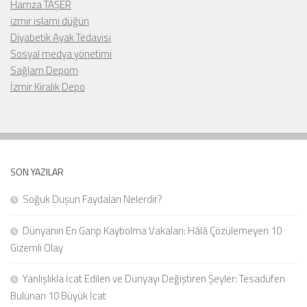
Hamza TAŞER
izmir islami düğün
Diyabetik Ayak Tedavisi
Sosyal medya yönetimi
Sağlam Depom
İzmir Kiralık Depo
SON YAZILAR
Soğuk Duşun Faydaları Nelerdir?
Dünyanın En Garip Kaybolma Vakaları: Hâlâ Çözülemeyen 10
Gizemli Olay
Yanlışlıkla İcat Edilen ve Dünyayı Değiştiren Şeyler: Tesadüfen
Bulunan 10 Büyük İcat