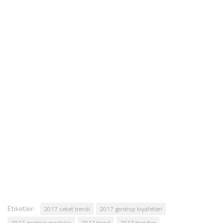
Etiketler:
2017 ceket trendi
2017 gardrop kıyafetleri
2017 gardrop modaları
2017 trend
2017 trendler