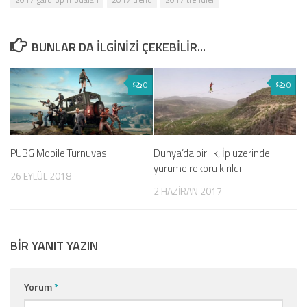
BUNLAR DA ILGINIZI ÇEKEBILIR...
0
0
PUBG Mobile Turnuvası !
Dünya’da bir ilk, İp üzerinde
yürüme rekoru kırıldı
26 EYLÜL 2018
2 HAZIRAN 2017
BIR YANIT YAZIN
Yorum
*