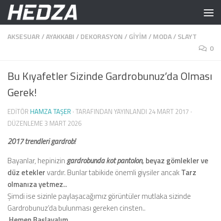
Skip to content
AKSESUAR
/
AYAKKABI
/
DEKORASYON
/
GIYIM
/
MODA
/
SLAYT
0
Bu Kıyafetler Sizinde Gardrobunuz’da Olması
Gerek!
EDITÖR
HAMZA TAŞER
· TARAFINDAN YAYINLANDI
24 MART 2017
·
DÜZENLEME
3 MART 2026
2017 trendleri gardrob!
Bayanlar, hepinizin
gardrobunda
kot pantolon
,
beyaz gömlekler ve
düz etekler
vardır. Bunlar tabikide önemli giysiler ancak
Tarz
olmanıza yetmez..
Şimdi ise sizinle paylaşacağımız görüntüler mutlaka sizinde
Gardrobunuz’da bulunması gereken cinsten..
Hemen Başlayalım