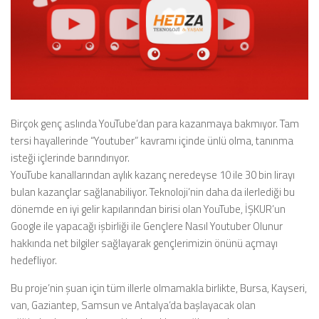
Birçok genç aslında YouTube’dan para kazanmaya bakmıyor. Tam
tersi hayallerinde “Youtuber” kavramı içinde ünlü olma, tanınma
isteği içlerinde barındırıyor.
YouTube kanallarından aylık kazanç neredeyse 10 ile 30 bin lirayı
bulan kazançlar sağlanabiliyor. Teknoloji’nin daha da ilerlediği bu
dönemde en iyi gelir kapılarından birisi olan YouTube, İŞKUR’un
Google ile yapacağı işbirliği ile Gençlere Nasıl Youtuber Olunur
hakkında net bilgiler sağlayarak gençlerimizin önünü açmayı
hedefliyor.
Bu proje’nin şuan için tüm illerle olmamakla birlikte, Bursa, Kayseri,
van, Gaziantep, Samsun ve Antalya’da başlayacak olan