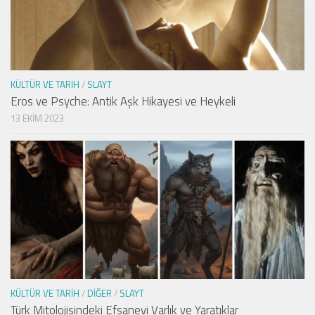
KÜLTÜR VE TARIH
/
SLAYT
Eros ve Psyche: Antik Aşk Hikayesi ve Heykeli
13 EKIM 2023
KÜLTÜR VE TARIH
/
DIĞER
/
SLAYT
Türk Mitolojisindeki Efsanevi Varlık ve Yaratıklar