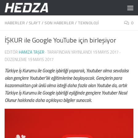
Skip to content
HABERLER
/
SLAYT
/
SON HABERLER
/
TEKNOLOJI
0
İŞKUR ile Google YouTube için birleşiyor
EDITÖR
HAMZA TAŞER
· TARAFINDAN YAYINLANDI
19 MAYIS 2017
·
DÜZENLEME
19 MAYIS 2017
Türkiye İş Kurumu ile Google işbirliği yaparak, Youtuber olma sevdalısı
olan gençlere Youtuber’lık eğitimlerine başlayacak. Gençlerin para
kazanmaktan çok ünlü olma isteği daha fazla olan Youtube da, artık
Türkiye İş Kurumu ile Google işbirliği eşliğinde gençlere Youtuber Nasıl
Olunur hakkında daha açıklayıcı bilgiler sunacak.