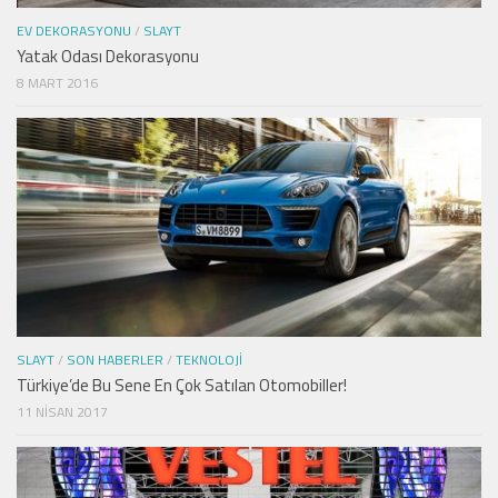
EV DEKORASYONU
/
SLAYT
Yatak Odası Dekorasyonu
8 MART 2016
SLAYT
/
SON HABERLER
/
TEKNOLOJI
Türkiye’de Bu Sene En Çok Satılan Otomobiller!
11 NISAN 2017