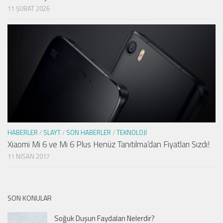
11 ŞUBAT 2026
HABERLER
/
SLAYT
/
SON HABERLER
/
TEKNOLOJI
Xiaomi Mi 6 ve Mi 6 Plus Henüz Tanıtılma’dan Fiyatları Sızdı!
11 NISAN 2017
SON KONULAR
Soğuk Duşun Faydaları Nelerdir?