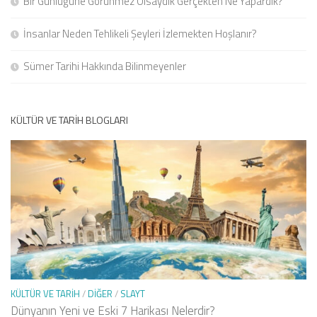
Bir Günlüğüne Görünmez Olsaydık Gerçekten Ne Yapardık?
İnsanlar Neden Tehlikeli Şeyleri İzlemekten Hoşlanır?
Sümer Tarihi Hakkında Bilinmeyenler
KÜLTÜR VE TARIH BLOGLARI
KÜLTÜR VE TARIH
/
DIĞER
/
SLAYT
Dünyanın Yeni ve Eski 7 Harikası Nelerdir?