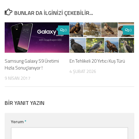
BUNLAR DA ILGINIZI ÇEKEBILIR...
0
0
Samsung Galaxy S9 Üretimi
En Tehlikeli 20 Yırtıcı Kuş Türü
Hızla Sonuçlanıyor !
4 ŞUBAT 2026
9 NISAN 2017
BIR YANIT YAZIN
Yorum
*