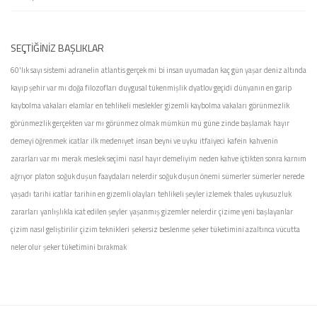
SEÇTIĞINIZ BAŞLIKLAR
60'lık sayı sistemi
adranelin
atlantis gerçek mi
bi insan uyumadan kaç gün yaşar
deniz altında
kayıp şehir var mı
doğa filozofları
duygusal tükenmişlik
dyatlov geçidi
dünyanın en garip
kaybolma vakaları
elamlar
en tehlikeli meslekler
gizemli kaybolma vakaları
görünmezlik
görünmezlik gerçekten var mı
görünmez olmak mümkün mü
güne zinde başlamak
hayır
demeyi öğrenmek
icatlar
ilk medenıyet
insan beyni ve uyku
itfaiyeci
kafein
kahvenin
zararları var mı
merak
meslek seçimi
nasıl hayır demeliyim
neden kahve içtikten sonra karnım
ağrıyor
platon
soğuk duşun faaydaları nelerdir
soğuk duşun önemi
sümerler
sümerler nerede
yaşadı
tarihi icatlar
tarihin en gizemli olayları
tehlikeli şeyler izlemek
thales
uykusuzluk
zararları
yanlışlıkla icat edilen şeyler
yaşanmış gizemler nelerdir
çizime yeni başlayanlar
çizim nasıl geliştirilir
çizim teknikleri
şekersiz beslenme
şeker tüketimini azaltınca vücutta
neler olur
şeker tüketimini bırakmak