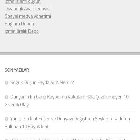
izmir islami düğün
Diyabetik Ayak Tedavisi
Sosyal medya yönetimi
Sağlam Depom
İzmir Kiralık Depo
SON YAZILAR
Soğuk Duşun Faydaları Nelerdir?
Dünyanın En Garip Kaybolma Vakaları: Hâlâ Çözülemeyen 10
Gizemli Olay
Yanlışlıkla İcat Edilen ve Dünyayı Değiştiren Şeyler: Tesadüfen
Bulunan 10 Büyük İcat