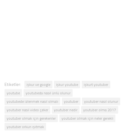
Etiketler:
işkur ve google
işkur youtube
işkurt youtuber
youtube
youtubeda nasıl ünlü olunur
youtubede izlenmek nasıl olmalı
youtuber
youtuber nasıl olunur
youtuber nasıl video çeker
youtuber nedir
youtuber olma 2017
youtuber olmak için gerekenler
youtuber olmak için neler gerekli
youtuber orkun ışıtmak