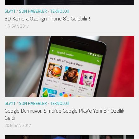
SLAYT
/
SON HABERLER
/
TEKNOLOJI
3D Kamera Özelliği iPhone 8’e Gelebilir !
1 NISAN 2017
SLAYT
/
SON HABERLER
/
TEKNOLOJI
Google Durmuyor, Şimdi’de Google Play’e Yeni Bir Özellik
Geldi
20 NISAN 2017