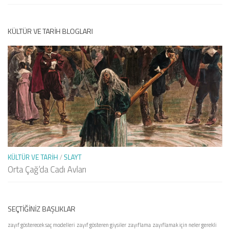
KÜLTÜR VE TARIH BLOGLARI
KÜLTÜR VE TARIH
/
SLAYT
Orta Çağ’da Cadı Avları
SEÇTIĞINIZ BAŞLIKLAR
zayıf gösterecek saç modelleri
zayıf gösteren giysiler
zayıflama
zayıflamak için neler gerekli