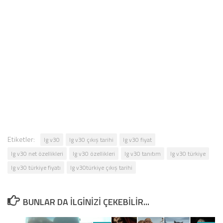
Etiketler:
lg v30
lg v30 çıkış tarihi
lg v30 fiyat
lg v30 net özellikleri
lg v30 özellikleri
lg v30 tanıtım
lg v30 türkiye
lg v30 türkiye fiyatı
lg v30türkiye çıkış tarihi
BUNLAR DA ILGINIZI ÇEKEBILIR...