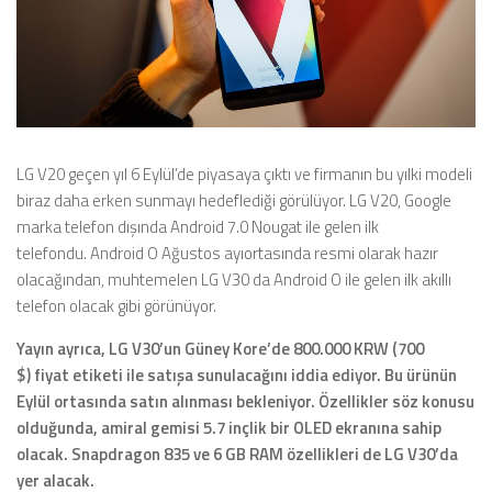
LG V20 geçen yıl 6 Eylül’de piyasaya çıktı ve firmanın bu yılki modeli
biraz daha erken sunmayı hedeflediği görülüyor. LG V20, Google
marka telefon dışında Android 7.0 Nougat ile gelen ilk
telefondu. Android O Ağustos ayıortasında resmi olarak hazır
olacağından, muhtemelen LG V30 da Android O ile gelen ilk akıllı
telefon olacak gibi görünüyor.
Yayın ayrıca, LG V30’un Güney Kore’de 800.000 KRW (700
$) fiyat etiketi ile satışa sunulacağını iddia ediyor. Bu ürünün
Eylül ortasında satın alınması bekleniyor. Özellikler söz konusu
olduğunda, amiral gemisi 5.7 inçlik bir OLED ekranına sahip
olacak. Snapdragon 835 ve 6 GB RAM özellikleri de LG V30’da
yer alacak.