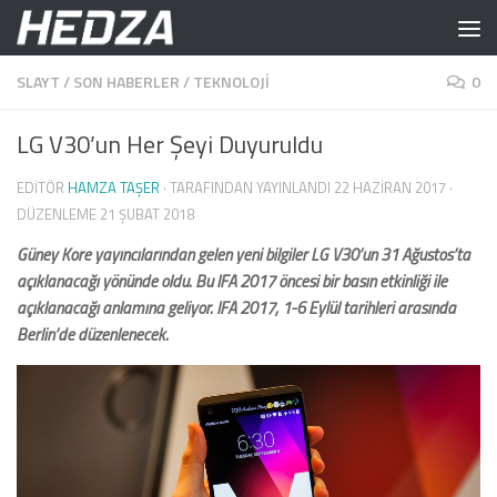
Skip to content
SLAYT
/
SON HABERLER
/
TEKNOLOJI
0
LG V30’un Her Şeyi Duyuruldu
EDITÖR
HAMZA TAŞER
· TARAFINDAN YAYINLANDI
22 HAZIRAN 2017
·
DÜZENLEME
21 ŞUBAT 2018
Güney Kore yayıncılarından gelen yeni bilgiler LG V30’un 31 Ağustos’ta
açıklanacağı yönünde oldu. Bu IFA 2017 öncesi bir basın etkinliği ile
açıklanacağı anlamına geliyor. IFA 2017, 1-6 Eylül tarihleri ​​arasında
Berlin’de düzenlenecek.