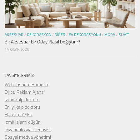
AKSESUAR
/
DEKORASYON
/
DIĞER
/
EV DEKORASYONU
/
MODA
/
SLAYT
Bir Aksesuar Bir Odayı Nasıl Değiştirir?
14 OCAK 2026
TAVSIYELERIMIZ
Web Tasarım Bornova
Dijital Reklam Ajansı
izmir kalp doktoru
En iyi kalp doktoru
Hamza TAŞER
izmir islami düğün
Diyabetik Ayak Tedavisi
Sosyal medya yönetimi