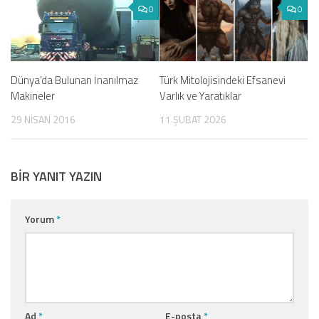
0
0
Dünya’da Bulunan İnanılmaz
Türk Mitolojisindeki Efsanevi
Makineler
Varlık ve Yaratıklar
29 NISAN 2016
11 ŞUBAT 2026
BIR YANIT YAZIN
Yorum
*
Ad
*
E-posta
*