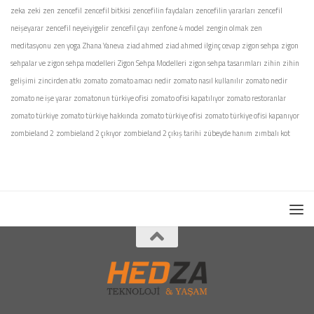
zeka
zeki
zen
zencefil
zencefil bitkisi
zencefilin faydaları
zencefilin yararları
zencefil
neişeyarar
zencefil neyeiyigelir
zencefil çayı
zenfone 4 model
zengin olmak
zen
meditasyonu
zen yoga
Zhana Yaneva
ziad ahmed
ziad ahmed ilginç cevap
zigon sehpa
zigon
sehpalar ve zigon sehpa modelleri
Zigon Sehpa Modelleri
zigon sehpa tasarımları
zihin
zihin
gelişimi
zincirden atkı
zomato
zomato amacı nedir
zomato nasıl kullanılır
zomato nedir
zomato ne işe yarar
zomatonun türkiye ofisi
zomato ofisi kapatılıyor
zomato restoranlar
zomato türkiye
zomato türkiye hakkında
zomato türkiye ofisi
zomato türkiye ofisi kapanıyor
zombieland 2
zombieland 2 çıkıyor
zombieland 2 çıkış tarihi
zübeyde hanım
zımbalı kot