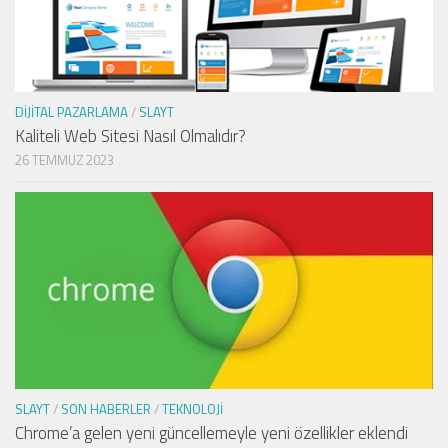
DIJITAL PAZARLAMA
/
SLAYT
Kaliteli Web Sitesi Nasıl Olmalıdır?
26 TEMMUZ 2023
SLAYT
/
SON HABERLER
/
TEKNOLOJI
Chrome’a gelen yeni güncellemeyle yeni özellikler eklendi