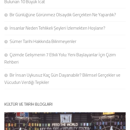
Bulunan 10 Büyük İcat
Bir Günlüğüne Görünmez Olsaydık Gerçekten Ne Yapardık?
İnsanlar Neden Tehlikeli Şeyleri İzlemekten Hoşlanır?
Sümer Tarihi Hakkında Bilinmeyenler
Çizimde Gelişmenin 7 Etkili Yolu: Yeni Başlayanlar İçin Çizim
Rehberi
Bir İnsan Uykusuz Kaç Gün Dayanabilir? Bilimsel Gerçekler ve
Vücudun Verdiği Tepkiler
KÜLTÜR VE TARIH BLOGLARI