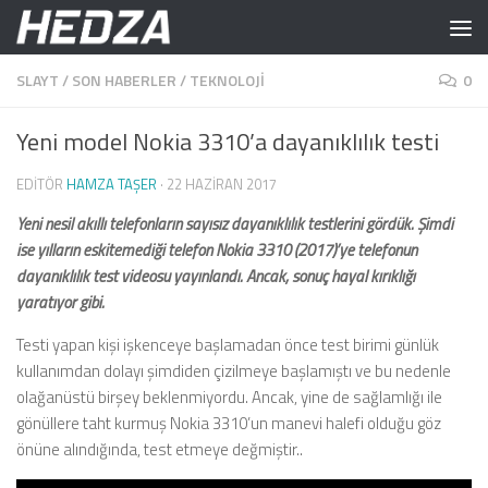
Skip to content
SLAYT
/
SON HABERLER
/
TEKNOLOJI
0
Yeni model Nokia 3310’a dayanıklılık testi
EDITÖR
HAMZA TAŞER
·
22 HAZIRAN 2017
Yeni nesil akıllı telefonların sayısız dayanıklılık testlerini gördük. Şimdi
ise yılların eskitemediği telefon Nokia 3310 (2017)’ye telefonun
dayanıklılık test videosu yayınlandı. Ancak, sonuç hayal kırıklığı
yaratıyor gibi.
Testi yapan kişi işkenceye başlamadan önce test birimi günlük
kullanımdan dolayı şimdiden çizilmeye başlamıştı ve bu nedenle
olağanüstü birşey beklenmiyordu. Ancak, yine de sağlamlığı ile
gönüllere taht kurmuş Nokia 3310’un manevi halefi olduğu göz
önüne alındığında, test etmeye değmiştir..