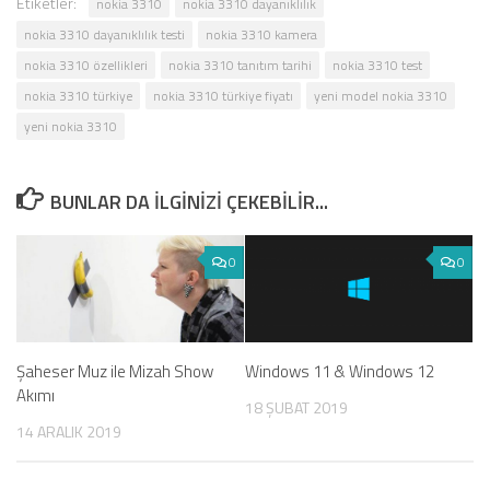
Etiketler:
nokia 3310
nokia 3310 dayanıklılık
nokia 3310 dayanıklılık testi
nokia 3310 kamera
nokia 3310 özellikleri
nokia 3310 tanıtım tarihi
nokia 3310 test
nokia 3310 türkiye
nokia 3310 türkiye fiyatı
yeni model nokia 3310
yeni nokia 3310
BUNLAR DA ILGINIZI ÇEKEBILIR...
0
0
Şaheser Muz ile Mizah Show
Windows 11 & Windows 12
Akımı
18 ŞUBAT 2019
14 ARALIK 2019