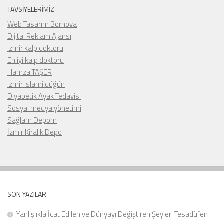
TAVSIYELERIMIZ
Web Tasarım Bornova
Dijital Reklam Ajansı
izmir kalp doktoru
En iyi kalp doktoru
Hamza TAŞER
izmir islami düğün
Diyabetik Ayak Tedavisi
Sosyal medya yönetimi
Sağlam Depom
İzmir Kiralık Depo
SON YAZILAR
Yanlışlıkla İcat Edilen ve Dünyayı Değiştiren Şeyler: Tesadüfen