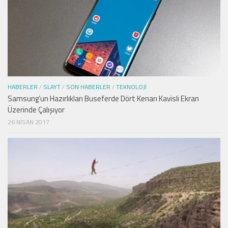
HABERLER
/
SLAYT
/
SON HABERLER
/
TEKNOLOJI
Samsung’un Hazırlıkları Buseferde Dört Kenarı Kavisli Ekran
Üzerinde Çalışıyor
26 NISAN 2017