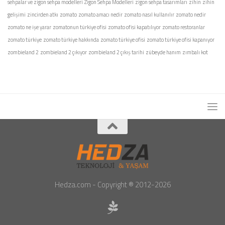
sehpalar ve zigon sehpa modelleri
Zigon Sehpa Modelleri
zigon sehpa tasarımları
zihin
zihin
gelişimi
zincirden atkı
zomato
zomato amacı nedir
zomato nasıl kullanılır
zomato nedir
zomato ne işe yarar
zomatonun türkiye ofisi
zomato ofisi kapatılıyor
zomato restoranlar
zomato türkiye
zomato türkiye hakkında
zomato türkiye ofisi
zomato türkiye ofisi kapanıyor
zombieland 2
zombieland 2 çıkıyor
zombieland 2 çıkış tarihi
zübeyde hanım
zımbalı kot
Hedza.com - Copyright ® 2012-2026