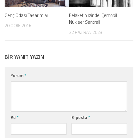
Genç Odası Tasarımları
Felaketin İzinde: Çernobil
Nükleer Santrali
20 OCAK 2016
22 HAZIRAN 2023
BIR YANIT YAZIN
Yorum
*
Ad
*
E-posta
*