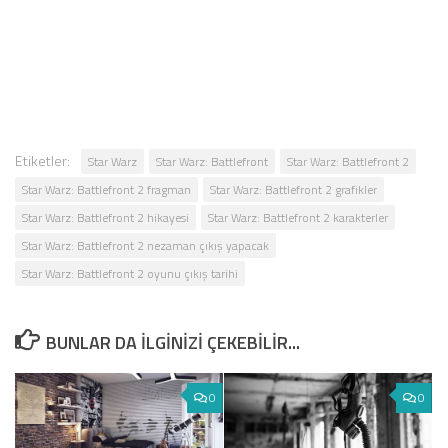
Etiketler:
Star Warz
Star Warz: Battlefront
Star Warz: Battlefront 2
Star Warz: Battlefront 2 fragman
Star Warz: Battlefront 2 grafikler
Star Warz: Battlefront 2 hikayesi
Star Warz: Battlefront 2 karakterler
Star Warz: Battlefront 2 nezaman çıkış yapacak
Star Warz: Battlefront 2 oyunu çıkış tarihi
BUNLAR DA ILGINIZI ÇEKEBILIR...
0
0