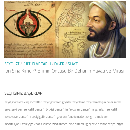
SEYEHAT
/
KÜLTÜR VE TARIH
/
DIĞER
/
SLAYT
İbn Sina Kimdir? Bilimin Öncüsü Bir Dehanın Hayatı ve Mirası
SEÇTIĞINIZ BAŞLIKLAR
zayıf gösterecek saç modelleri
zayıf gösteren giysiler
zayıflama
zayıflamak için neler gerekli
zeka
zeki
zen
zencefil
zencefil bitkisi
zencefilin faydaları
zencefilin yararları
zencefil
neişeyarar
zencefil neyeiyigelir
zencefil çayı
zenfone 4 model
zengin olmak
zen
meditasyonu
zen yoga
Zhana Yaneva
ziad ahmed
ziad ahmed ilginç cevap
zigon sehpa
zigon