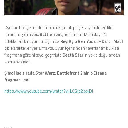
Oyunun hikaye modunun olması, multiplayer’a yönelmedikleri
anlamına gelmiyor..
Battlefront
, her zaman Multiplayer’a
odaklanan bir oyundu. Oyun da
Rey
,
Kylo
Ren
,
Yoda
ve
Darth
Maul
gibi karakterler yer almakta. Oyun içerisinden Yayınlanan bu kısa
fragmana göre hikaye, geçmişte
Death Star
’ın yok olduğu andan
sonra başlıyor.
Şimdi ise sırada Star Warz: Battlefront 2’nin o Efsane
fragmanı var!
https://www.youtube.com/watch?v=L0Gre2kx4DI
SHARE