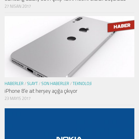
27 NISAN 2017
HABERLER
/
SLAYT
/
SON HABERLER
/
TEKNOLOJI
iPhone 8’e ait herşey açığa çıkıyor
23 MAYIS 2017