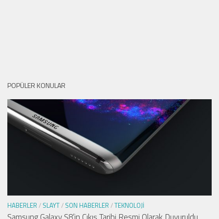
POPÜLER KONULAR
HABERLER
/
SLAYT
/
SON HABERLER
/
TEKNOLOJI
Samsung Galaxy S8’in Çıkış Tarihi Resmi Olarak Duyuruldu