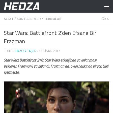
Skip to content
SLAYT
/
SON HABERLER
/
TEKNOLOJI
0
Star Wars: Battlefront 2’den Efsane Bir
Fragman
EDITÖR
HAMZA TAŞER
·
12 NISAN 2017
Star Warz Battlefront 2’nin Star Wars etkinğinde yayınlanması
beklenen Fragman’ı yayınlandı. Fragman’da, oyun hakkında birçok bilgi
içermekte.