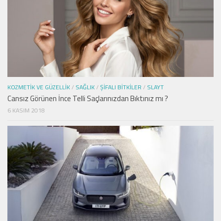
KOZMETIK VE GÜZELLIK
/
SAĞLIK
/
ŞIFALI BITKILER
/
SLAYT
Cansız Görünen İnce Telli Saçlarınızdan Bıktınız mı ?
6 KASIM 2018