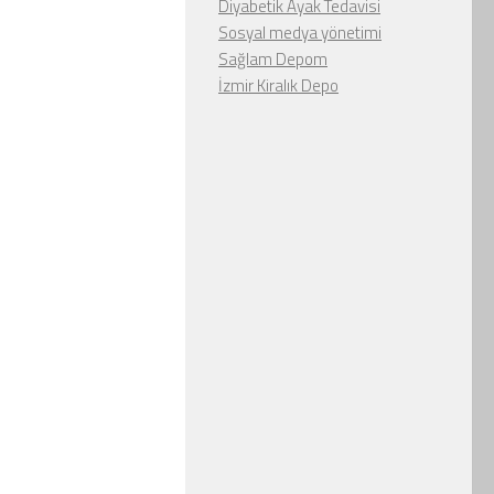
Diyabetik Ayak Tedavisi
Sosyal medya yönetimi
Sağlam Depom
İzmir Kiralık Depo