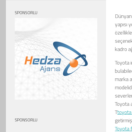
SPONSORLU
Dünyanı
yapısı 
özellikl
seçenekl
kadro ağ
Toyota i
bulabile
marka ar
modelid
severler
Toyota 
T
toyota 
getirmişt
SPONSORLU
Toyota f