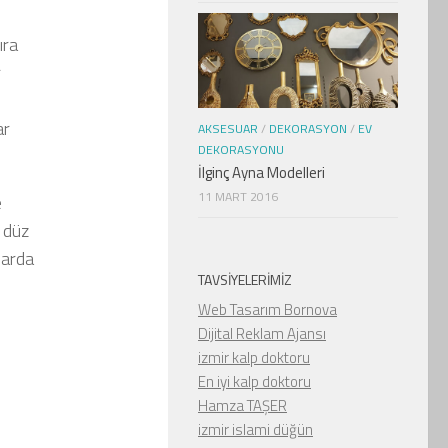
ıra
r
ar
AKSESUAR
/
DEKORASYON
/
EV
DEKORASYONU
İlginç Ayna Modelleri
11 MART 2016
e
e düz
larda
TAVSIYELERIMIZ
Web Tasarım Bornova
Dijital Reklam Ajansı
izmir kalp doktoru
En iyi kalp doktoru
Hamza TAŞER
izmir islami düğün