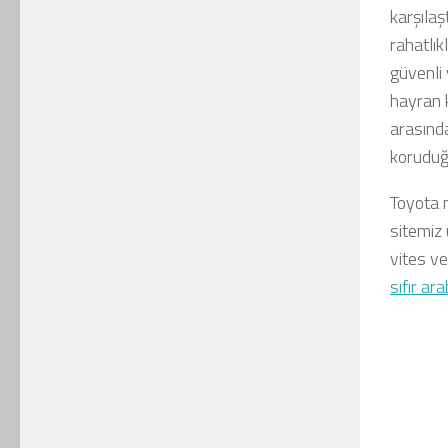
karşılaş
rahatlık
güvenli 
hayran k
arasında
koruduğ
Toyota m
sitemiz 
vites ve
sıfır ar