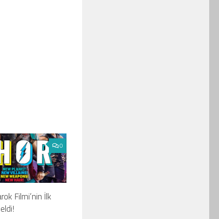
0
ok Filmi’nin İlk
eldi!