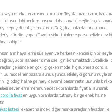
n sayılı markaları arasında bulunan Toyota marka araç karizma
yol tutuşundaki performansı ve daha sayabileceğimiz çok sayıd
eriyle epey dikkat çekmektedir. Değişik alanlarda farklı model
eriyle üretim yapan Toyota şirketi binlerce personeliyle dev bi
ına sahiptir.
nsanların hayallerini süsleyen ve herkesin kendisi için bir şeyle
ceği büyük bir şaheser olma özelliğini korumaktadır. Özellikle 
açlar içerisinde en çok ilgi çeken model hiç şüphesiz corolla
ir. Bu model her pazara sunuluşunda etkileyici görünümüyle a
in ilgi odağı haline gelmeyi devamlı başarmıştır. Bununla birlikt
ailesi sevenlerini memnun edecek oranlarda fiyatlar sunarak
corolla fiyat
en uygun oranlarda tutmayı bir gelenek haline
ir.
iyat listesi
rekabet halindeki diğer marka araçların fiyatları ile