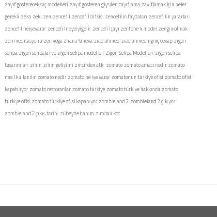
zayıf gösterecek saç modelleri
zayıf gösteren giysiler
zayıflama
zayıflamak için neler
gerekli
zeka
zeki
zen
zencefil
zencefil bitkisi
zencefilin faydaları
zencefilin yararları
zencefil neişeyarar
zencefil neyeiyigelir
zencefil çayı
zenfone 4 model
zengin olmak
zen meditasyonu
zen yoga
Zhana Yaneva
ziad ahmed
ziad ahmed ilginç cevap
zigon
sehpa
zigon sehpalar ve zigon sehpa modelleri
Zigon Sehpa Modelleri
zigon sehpa
tasarımları
zihin
zihin gelişimi
zincirden atkı
zomato
zomato amacı nedir
zomato
nasıl kullanılır
zomato nedir
zomato ne işe yarar
zomatonun türkiye ofisi
zomato ofisi
kapatılıyor
zomato restoranlar
zomato türkiye
zomato türkiye hakkında
zomato
türkiye ofisi
zomato türkiye ofisi kapanıyor
zombieland 2
zombieland 2 çıkıyor
zombieland 2 çıkış tarihi
zübeyde hanım
zımbalı kot