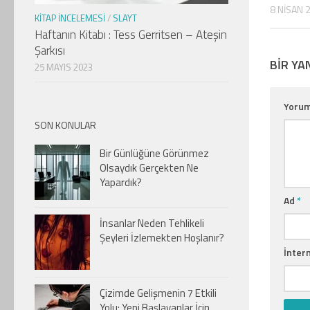
8 NISAN 
KITAP İNCELEMESI
/
SLAYT
Haftanın Kitabı : Tess Gerritsen – Ateşin
Şarkısı
BIR YA
25 MAYIS 2023
Yoru
SON KONULAR
Bir Günlüğüne Görünmez
Olsaydık Gerçekten Ne
Yapardık?
Ad
*
İnsanlar Neden Tehlikeli
Şeyleri İzlemekten Hoşlanır?
İntern
Çizimde Gelişmenin 7 Etkili
Yolu: Yeni Başlayanlar İçin