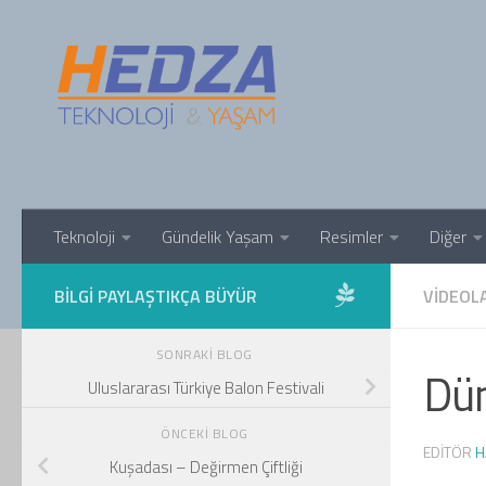
Skip to content
Teknoloji
Gündelik Yaşam
Resimler
Diğer
BILGI PAYLAŞTIKÇA BÜYÜR
VIDEOL
SONRAKI BLOG
Dün
Uluslararası Türkiye Balon Festivali
ÖNCEKI BLOG
EDITÖR
H
Kuşadası – Değirmen Çiftliği