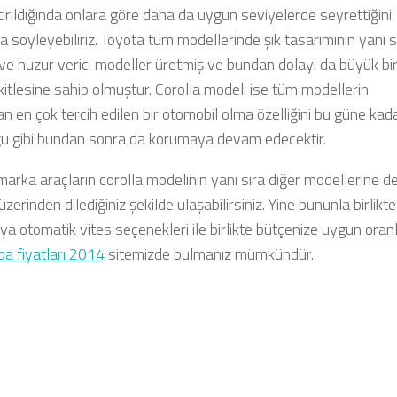
tırıldığında onlara göre daha da uygun seviyelerde seyrettiğini
la söyleyebiliriz. Toyota tüm modellerinde şık tasarımının yanı s
ve huzur verici modeller üretmiş ve bundan dolayı da büyük bi
itlesine sahip olmuştur. Corolla modeli ise tüm modellerin
n en çok tercih edilen bir otomobil olma özelliğini bu güne kad
u gibi bundan sonra da korumaya devam edecektir.
arka araçların corolla modelinin yanı sıra diğer modellerine d
üzerinden dilediğiniz şekilde ulaşabilirsiniz. Yine bununla birlikt
ya otomatik vites seçenekleri ile birlikte bütçenize uygun oran
aba fiyatları 2014
sitemizde bulmanız mümkündür.