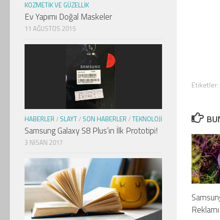
KOZMETIK VE GÜZELLIK
Ev Yapımı Doğal Maskeler
11 AĞUSTOS 2015
Etiketler:
BUN
HABERLER
/
SLAYT
/
SON HABERLER
/
TEKNOLOJI
Samsung Galaxy S8 Plus’ın İlk Prototipi!
3 NISAN 2017
Samsung
Reklamı 