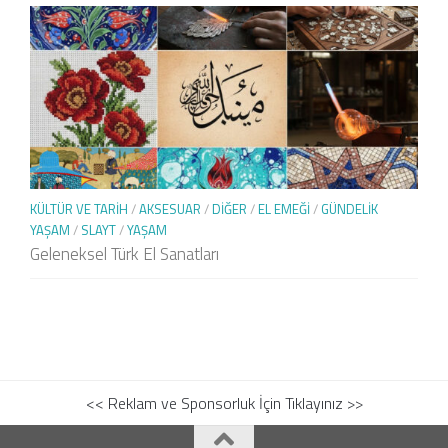
KÜLTÜR VE TARIH
/
AKSESUAR
/
DIĞER
/
EL EMEĞI
/
GÜNDELIK
YAŞAM
/
SLAYT
/
YAŞAM
Geleneksel Türk El Sanatları
<< Reklam ve Sponsorluk İçin Tıklayınız >>