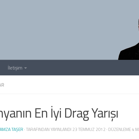
İletişim
AR
yanın En İyi Drag Yarışı
AMZA TAŞER
· TARAFINDAN YAYINLANDI
23 TEMMUZ 2012
· DÜZENLEME
4 M