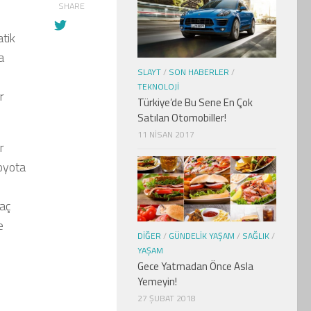
SHARE
tik
a
SLAYT
/
SON HABERLER
/
TEKNOLOJI
r
Türkiye’de Bu Sene En Çok
Satılan Otomobiller!
11 NISAN 2017
r
Toyota
raç
e
DIĞER
/
GÜNDELIK YAŞAM
/
SAĞLIK
/
YAŞAM
Gece Yatmadan Önce Asla
Yemeyin!
27 ŞUBAT 2018