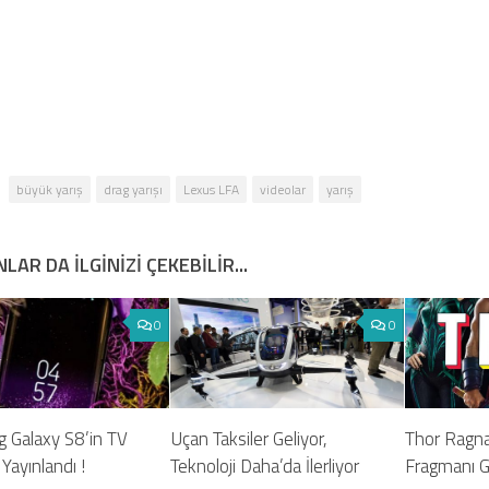
büyük yarış
drag yarışı
Lexus LFA
videolar
yarış
LAR DA ILGINIZI ÇEKEBILIR...
0
0
 Galaxy S8’in TV
Uçan Taksiler Geliyor,
Thor Ragnar
Yayınlandı !
Teknoloji Daha’da İlerliyor
Fragmanı G