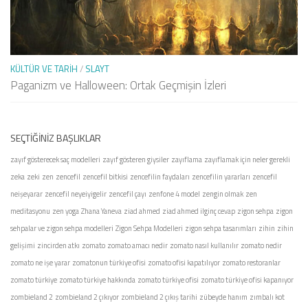
KÜLTÜR VE TARIH
/
SLAYT
Paganizm ve Halloween: Ortak Geçmişin İzleri
SEÇTIĞINIZ BAŞLIKLAR
zayıf gösterecek saç modelleri
zayıf gösteren giysiler
zayıflama
zayıflamak için neler gerekli
zeka
zeki
zen
zencefil
zencefil bitkisi
zencefilin faydaları
zencefilin yararları
zencefil
neişeyarar
zencefil neyeiyigelir
zencefil çayı
zenfone 4 model
zengin olmak
zen
meditasyonu
zen yoga
Zhana Yaneva
ziad ahmed
ziad ahmed ilginç cevap
zigon sehpa
zigon
sehpalar ve zigon sehpa modelleri
Zigon Sehpa Modelleri
zigon sehpa tasarımları
zihin
zihin
gelişimi
zincirden atkı
zomato
zomato amacı nedir
zomato nasıl kullanılır
zomato nedir
zomato ne işe yarar
zomatonun türkiye ofisi
zomato ofisi kapatılıyor
zomato restoranlar
zomato türkiye
zomato türkiye hakkında
zomato türkiye ofisi
zomato türkiye ofisi kapanıyor
zombieland 2
zombieland 2 çıkıyor
zombieland 2 çıkış tarihi
zübeyde hanım
zımbalı kot