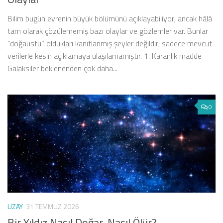
Bilim bugün evrenin büyük bölümünü açıklayabiliyor; ancak hâlâ
tam olarak çözülememiş bazı olaylar ve gözlemler var. Bunlar
“doğaüstü” oldukları kanıtlanmış şeyler değildir; sadece mevcut
verilerle kesin açıklamaya ulaşılamamıştır. 1. Karanlık madde
Galaksiler beklenenden çok daha...
0
UZAY
31 TEMMUZ 2026
Bir Yıldız Nasıl Doğar, Nasıl Ölür?