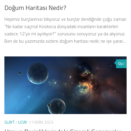
Doğum Haritası Nedir?
Hepimiz burçlarımızı biliyoruz ve burçlar dendiğinde çoğu zaman
“Ne kadar saçma! Koskoca dünyadaki insanların karakterleri
sadece 12’ye mi ayrılıyor?” sorusunu soruyoruz ya da alıyoruz.
Ben de bu yazımızda sizlere doğum haritası nedir, ne işe yarar...
0
SLAYT
/
UZAY
17 EKIM 2023