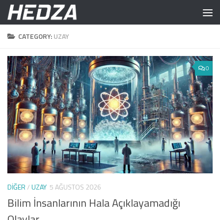
Skip to content
CATEGORY:
UZAY
0
DIĞER
/
UZAY
5 AĞUSTOS 2026
Bilim İnsanlarının Hala Açıklayamadığı
Olaylar