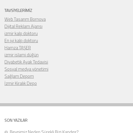
TAVSIYELERIMIZ
Web Tasarım Bornova
Dijital Reklam Ajansı
izmir kalp doktoru
En iyi kalp doktoru
Hamza TAŞER
izmir islami düğün
Diyabetik Ayak Tedavisi
Sosyal medya yönetimi
Sağlam Depom
İzmir Kiralık Depo
SON YAZILAR
Beynimiz Neden Sürekli Bizi Kandırır?