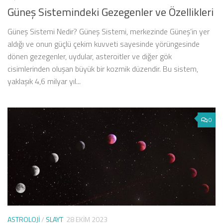
Güneş Sistemindeki Gezegenler ve Özellikleri
Güneş Sistemi Nedir? Güneş Sistemi, merkezinde Güneş’in yer
aldığı ve onun güçlü çekim kuvveti sayesinde yörüngesinde
dönen gezegenler, uydular, asteroitler ve diğer gök
cisimlerinden oluşan büyük bir kozmik düzendir. Bu sistem,
yaklaşık 4,6 milyar yıl...
0
ASTROLOJI
/
SLAYT
28 EKIM 2023