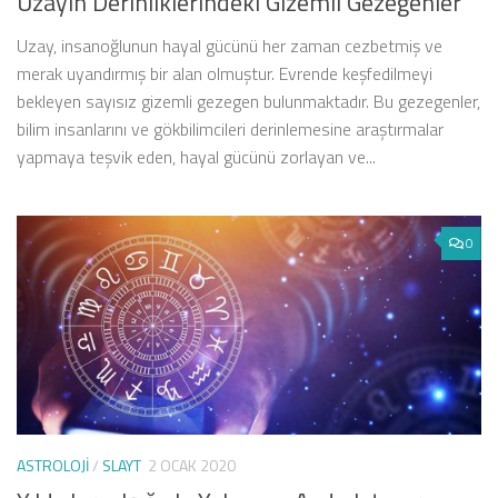
Uzayın Derinliklerindeki Gizemli Gezegenler
Uzay, insanoğlunun hayal gücünü her zaman cezbetmiş ve
merak uyandırmış bir alan olmuştur. Evrende keşfedilmeyi
bekleyen sayısız gizemli gezegen bulunmaktadır. Bu gezegenler,
bilim insanlarını ve gökbilimcileri derinlemesine araştırmalar
yapmaya teşvik eden, hayal gücünü zorlayan ve...
0
ASTROLOJI
/
SLAYT
2 OCAK 2020