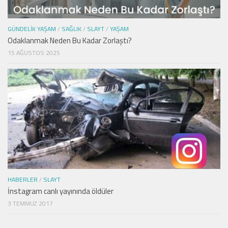
GÜNDELIK YAŞAM
/
SAĞLIK
/
SLAYT
/
YAŞAM
Odaklanmak Neden Bu Kadar Zorlaştı?
15 AĞUSTOS 2025
HABERLER
/
SLAYT
İnstagram canlı yayınında öldüler
3 TEMMUZ 2017