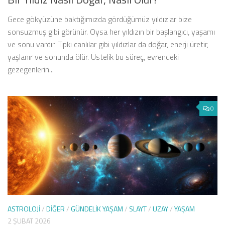
Gece gökyüzüne baktığımızda gördüğümüz yıldızlar bize
sonsuzmuş gibi görünür. Oysa her yıldızın bir başlangıcı, yaşamı
ve sonu vardır. Tıpkı canlılar gibi yıldızlar da doğar, enerji üretir,
yaşlanır ve sonunda ölür. Üstelik bu süreç, evrendeki
gezegenlerin...
0
ASTROLOJI
/
DIĞER
/
GÜNDELIK YAŞAM
/
SLAYT
/
UZAY
/
YAŞAM
2 ŞUBAT 2026