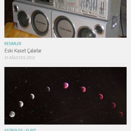
RESIMLER
Eski Kaset Çalarlar
31 AĞUSTOS 2012
ASTROLOJI
/
SLAYT