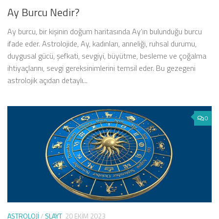
Ay Burcu Nedir?
Ay burcu, bir kişinin doğum haritasında Ay’ın bulunduğu burcu
ifade eder. Astrolojide, Ay, kadınları, anneliği, ruhsal durumu,
duygusal gücü, şefkati, sevgiyi, büyütme, besleme ve çoğalma
ihtiyaçlarını, sevgi gereksinimlerini temsil eder. Bu gezegeni
astrolojik açıdan detaylı...
0
ASTROLOJI
/
SLAYT
20 EKIM 2023