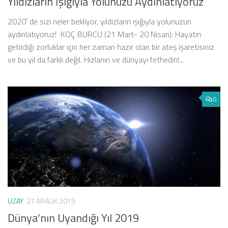
Yıldızların Işığıyla Yolunuzu Aydınlatıyoruz
2020′ de sizi neler bekliyor, yıldızların ışığıyla yolunuzun
aydınlatıyoruz! KOÇ BURCU (21 Mart- 20 Nisan): Hayatın
getirdiği zorluklar için her zaman hazır olan bir ateş işaretisiniz
ve bu yıl da farklı değil. Hızlanın ve dünyayı fethedin!...
0
UZAY
27 ARALIK 2019
Dünya’nın Uyandığı Yıl 2019